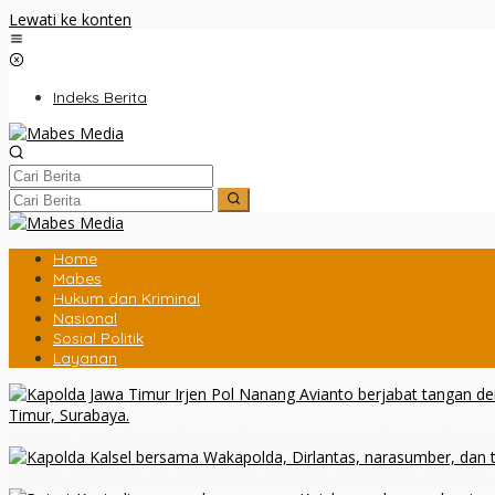
Lewati ke konten
Indeks Berita
Home
Mabes
Hukum dan Kriminal
Nasional
Sosial Politik
Layanan
Kapolda Jatim Pimpin Sertijab PJU dan Kapolres, Perkuat Regen
Rakernis Lantas Polda Kalsel 2026, Totalitas Internalisasi Polantas