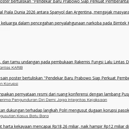
upsi
alimi: Kemenangan Bukan Bukti Doa Satu Pihak Lebih Dicintai Tuhan
rkoba
olantas KARIB
n Korupsi
erima Pengunduran Diri Demi Jaga Integritas Kejaksaan
ngusutan Kasus Batu Bara