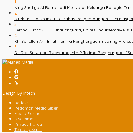
1
Ning Shofiya Al Barra Jadi Motivator Keluarga Bahagia Ta
2
Direktur Thanks Institute Bahas Pengembangan SDM Masy
3
Jelang Puncak HUT Bhayangkara, Polres Lhouksemawe Isi U
4
Kh. Saifullah Arif Billah Terima Penghargaan Inspiring Prof
5
Dr. Dra. Sri Untari Bisowarno, M.A.P Terima Penghargaan “
Design By
Intech
Redaksi
Pedoman Media Siber
Media Partner
Disclaimer
Privacy Policy
Tentang Kami