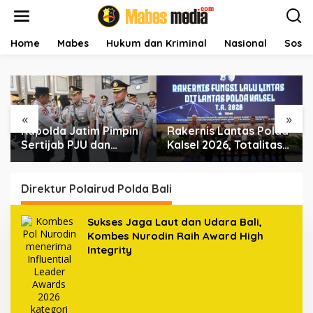
L
e
w
a
Home
Mabes
Hukum dan Kriminal
Nasional
Sosial
t
i
k
e
k
«
»
o
Kapolda Jatim Pimpin
Rakernis Lantas Polda
n
t
Sertijab PJU dan
Kalsel 2026, Totalitas
e
Kapolres, Perkuat
Internalisasi Polantas
n
Regenerasi
KARIB
Kepemimpinan dan
Direktur Polairud Polda Bali
Pelayanan Presisi
Sukses Jaga Laut dan Udara Bali,
Kombes Nurodin Raih Award High
Integrity