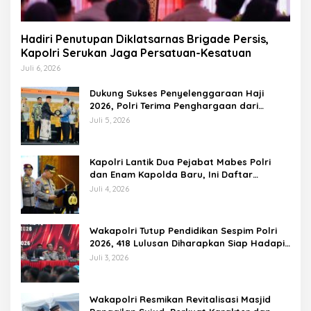
Hadiri Penutupan Diklatsarnas Brigade Persis,
Kapolri Serukan Jaga Persatuan-Kesatuan
Juli 6, 2026
Dukung Sukses Penyelenggaraan Haji
2026, Polri Terima Penghargaan dari
Kemenhaj dan Umrah
Juli 5, 2026
Kapolri Lantik Dua Pejabat Mabes Polri
dan Enam Kapolda Baru, Ini Daftar
Lengkapnya
Juli 4, 2026
Wakapolri Tutup Pendidikan Sespim Polri
2026, 418 Lulusan Diharapkan Siap Hadapi
Tantangan Era Digital
Juli 3, 2026
Wakapolri Resmikan Revitalisasi Masjid