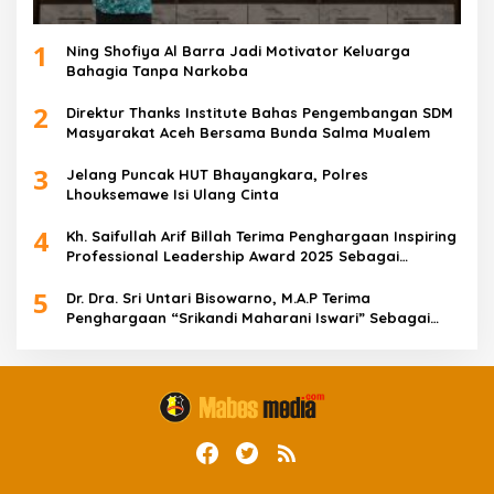
1
Ning Shofiya Al Barra Jadi Motivator Keluarga
Bahagia Tanpa Narkoba
2
Direktur Thanks Institute Bahas Pengembangan SDM
Masyarakat Aceh Bersama Bunda Salma Mualem
3
Jelang Puncak HUT Bhayangkara, Polres
Lhouksemawe Isi Ulang Cinta
4
Kh. Saifullah Arif Billah Terima Penghargaan Inspiring
Professional Leadership Award 2025 Sebagai
Indonesia’s Most Inspiring And Visionary Leader 2025
5
Dr. Dra. Sri Untari Bisowarno, M.A.P Terima
Penghargaan “Srikandi Maharani Iswari” Sebagai
Wanita Tangguh Pemimpin Berpengaruh