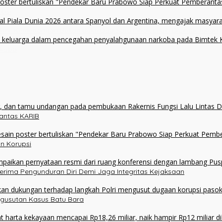
upsi
alimi: Kemenangan Bukan Bukti Doa Satu Pihak Lebih Dicintai Tuhan
rkoba
olantas KARIB
n Korupsi
erima Pengunduran Diri Demi Jaga Integritas Kejaksaan
ngusutan Kasus Batu Bara