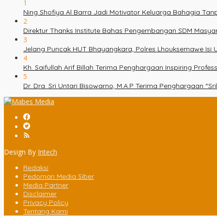
1
Ning Shofiya Al Barra Jadi Motivator Keluarga Bahagia Ta
2
Direktur Thanks Institute Bahas Pengembangan SDM Masy
3
Jelang Puncak HUT Bhayangkara, Polres Lhouksemawe Isi U
4
Kh. Saifullah Arif Billah Terima Penghargaan Inspiring Prof
5
Dr. Dra. Sri Untari Bisowarno, M.A.P Terima Penghargaan “
Design By
Intech
Redaksi
Pedoman Media Siber
Media Partner
Disclaimer
Privacy Policy
Tentang Kami