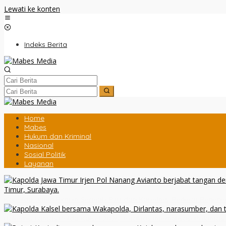
Lewati ke konten
Indeks Berita
Home
Mabes
Hukum dan Kriminal
Nasional
Sosial Politik
Layanan
Kapolda Jatim Pimpin Sertijab PJU dan Kapolres, Perkuat Regen
Rakernis Lantas Polda Kalsel 2026, Totalitas Internalisasi Polantas