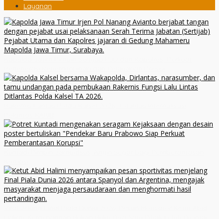
Layanan
Kapolda Jatim Pimpin Sertijab PJU dan Kapolres, Perkuat
Regenerasi Kepemimpinan dan Pelayanan Presisi
Rakernis Lantas Polda Kalsel 2026, Totalitas Internalisasi
Polantas KARIB
Kuntadi Pimpin Jampidsus, Angin Segar bagi Pemberantasan
Korupsi
Viral Jelang Final Piala Dunia 2026, Pesan Motivator Ketut Abid
Halimi: Kemenangan Bukan Bukti Doa Satu Pihak Lebih Dicintai