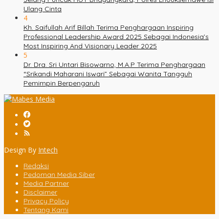
Ulang Cinta
4
Kh. Saifullah Arif Billah Terima Penghargaan Inspiring
Professional Leadership Award 2025 Sebagai Indonesia’s
Most Inspiring And Visionary Leader 2025
5
Dr. Dra. Sri Untari Bisowarno, M.A.P Terima Penghargaan
“Srikandi Maharani Iswari” Sebagai Wanita Tangguh
Pemimpin Berpengaruh
Design By
Intech
Redaksi
Pedoman Media Siber
Media Partner
Disclaimer
Privacy Policy
Tentang Kami