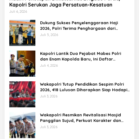
Kapolri Serukan Jaga Persatuan-Kesatuan
Juli 6, 2026
Dukung Sukses Penyelenggaraan Haji
2026, Polri Terima Penghargaan dari
Kemenhaj dan Umrah
Juli 5, 2026
Kapolri Lantik Dua Pejabat Mabes Polri
dan Enam Kapolda Baru, Ini Daftar
Lengkapnya
Juli 4, 2026
Wakapolri Tutup Pendidikan Sespim Polri
2026, 418 Lulusan Diharapkan Siap Hadapi
Tantangan Era Digital
Juli 3, 2026
Wakapolri Resmikan Revitalisasi Masjid
Panggilan Sujud, Perkuat Karakter dan
Kepemimpinan Polri
Juli 3, 2026