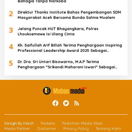
Bahagia Tanpa Narkoba
2
Direktur Thanks Institute Bahas Pengembangan SDM
Masyarakat Aceh Bersama Bunda Salma Mualem
3
Jelang Puncak HUT Bhayangkara, Polres
Lhouksemawe Isi Ulang Cinta
4
Kh. Saifullah Arif Billah Terima Penghargaan Inspiring
Professional Leadership Award 2025 Sebagai
Indonesia’s Most Inspiring And Visionary Leader 2025
5
Dr. Dra. Sri Untari Bisowarno, M.A.P Terima
Penghargaan “Srikandi Maharani Iswari” Sebagai
Wanita Tangguh Pemimpin Berpengaruh
Design By
Intech
Redaksi
Pedoman Media Siber
Media Partner
Disclaimer
Privacy Policy
Tentang Kami