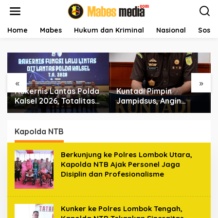
L
e
w
a
Home
Mabes
Hukum dan Kriminal
Nasional
Sosial
t
i
k
e
k
«
»
o
Rakernis Lantas Polda
Kuntadi Pimpin
n
t
Kalsel 2026, Totalitas
Jampidsus, Angin
e
Internalisasi Polantas
Segar bagi
n
KARIB
Pemberantasan
Korupsi
Kapolda NTB
Berkunjung ke Polres Lombok Utara,
Kapolda NTB Ajak Personel Jaga
Disiplin dan Profesionalisme
Kunker ke Polres Lombok Tengah,