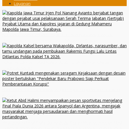
Layanan
Kapolda Jatim Pimpin Sertijab PJU dan Kapolres, Perkuat
Regenerasi Kepemimpinan dan Pelayanan Presisi
Rakernis Lantas Polda Kalsel 2026, Totalitas Internalisasi
Polantas KARIB
Kuntadi Pimpin Jampidsus, Angin Segar bagi Pemberantasan
Korupsi
Viral Jelang Final Piala Dunia 2026, Pesan Motivator Ketut Abid
Halimi: Kemenangan Bukan Bukti Doa Satu Pihak Lebih Dicintai