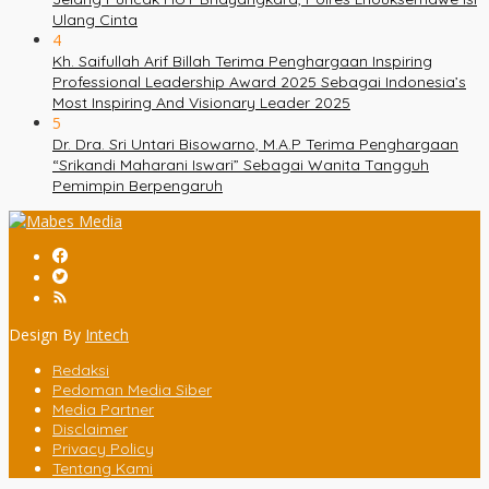
Ulang Cinta
4
Kh. Saifullah Arif Billah Terima Penghargaan Inspiring
Professional Leadership Award 2025 Sebagai Indonesia’s
Most Inspiring And Visionary Leader 2025
5
Dr. Dra. Sri Untari Bisowarno, M.A.P Terima Penghargaan
“Srikandi Maharani Iswari” Sebagai Wanita Tangguh
Pemimpin Berpengaruh
Design By
Intech
Redaksi
Pedoman Media Siber
Media Partner
Disclaimer
Privacy Policy
Tentang Kami