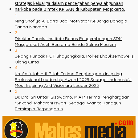
1
Ning Shofiya Al Barra Jadi Motivator Keluarga Bahagia
Tanpa Narkoba
2
Direktur Thanks Institute Bahas Pengembangan SDM
Masyarakat Aceh Bersama Bunda Salma Mualem
3
Jelang Puncak HUT Bhayangkara, Polres Lhouksemawe Isi
Ulang Cinta
4
Kh. Saifullah Arif Billah Terima Penghargaan Inspiring
Professional Leadership Award 2025 Sebagai Indonesia’s
Most Inspiring And Visionary Leader 2025
5
Dr. Dra. Sri Untari Bisowarno, M.A.P Terima Penghargaan
“Srikandi Maharani Iswari” Sebagai Wanita Tangguh
Pemimpin Berpengaruh