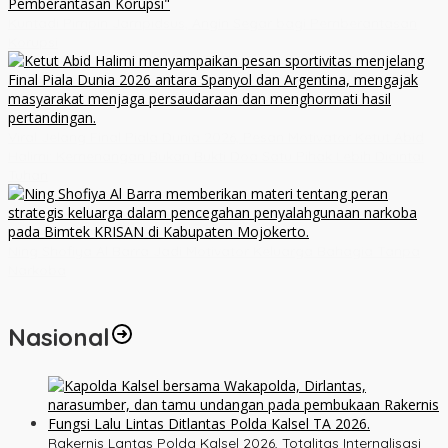
Kuntadi Pimpin Jampidsus, Angin Segar bagi Pemberantasan
Korupsi
Viral Jelang Final Piala Dunia 2026, Pesan Motivator Ketut Abid
Halimi: Kemenangan Bukan Bukti Doa Satu Pihak Lebih Dicintai
Tuhan
Ning Shofiya Al Barra Jadi Motivator Keluarga Bahagia Tanpa
Narkoba
Nasional
Rakernis Lantas Polda Kalsel 2026, Totalitas Internalisasi