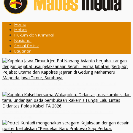
Home
Mabes
Hukum dan Kriminal
Nasional
Sosial Politik
Layanan
Kapolda Jatim Pimpin Sertijab PJU dan Kapolres, Perkuat
Regenerasi Kepemimpinan dan Pelayanan Presisi
Rakernis Lantas Polda Kalsel 2026, Totalitas Internalisasi
Polantas KARIB