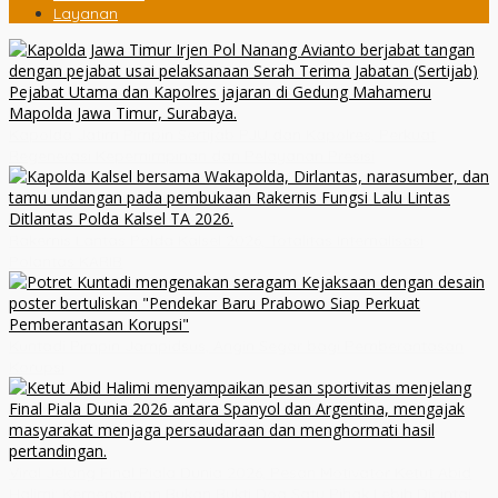
Layanan
Kapolda Jatim Pimpin Sertijab PJU dan Kapolres, Perkuat
Regenerasi Kepemimpinan dan Pelayanan Presisi
Rakernis Lantas Polda Kalsel 2026, Totalitas Internalisasi
Polantas KARIB
Kuntadi Pimpin Jampidsus, Angin Segar bagi Pemberantasan
Korupsi
Viral Jelang Final Piala Dunia 2026, Pesan Motivator Ketut Abid
Halimi: Kemenangan Bukan Bukti Doa Satu Pihak Lebih Dicintai