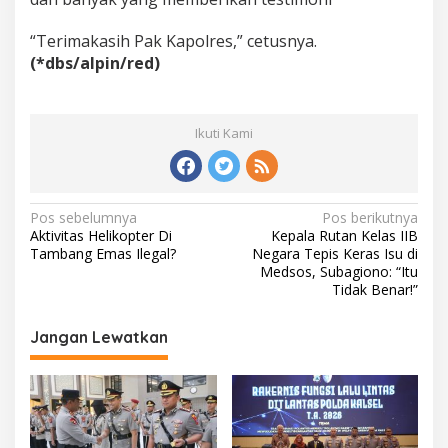
“Terimakasih Pak Kapolres,” cetusnya.
(*dbs/alpin/red)
Ikuti Kami
N
Pos sebelumnya
Pos berikutnya
Aktivitas Helikopter Di
Kepala Rutan Kelas IIB
a
Tambang Emas Ilegal?
Negara Tepis Keras Isu di
v
Medsos, Subagiono: “Itu
Tidak Benar!”
i
g
Jangan Lewatkan
a
s
i
p