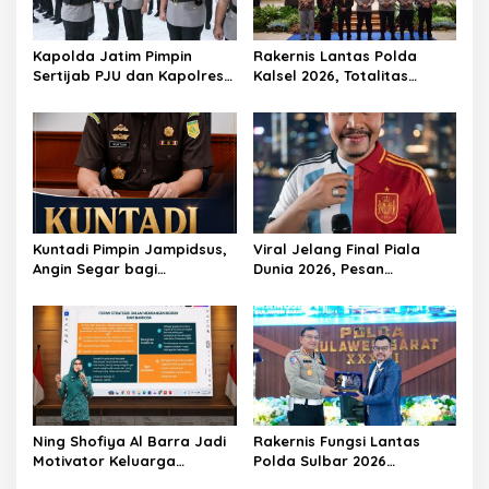
o
s
Kapolda Jatim Pimpin
Rakernis Lantas Polda
Sertijab PJU dan Kapolres,
Kalsel 2026, Totalitas
Perkuat Regenerasi
Internalisasi Polantas
Kepemimpinan dan
KARIB
Pelayanan Presisi
Kuntadi Pimpin Jampidsus,
Viral Jelang Final Piala
Angin Segar bagi
Dunia 2026, Pesan
Pemberantasan Korupsi
Motivator Ketut Abid
Halimi: Kemenangan Bukan
Bukti Doa Satu Pihak Lebih
Dicintai Tuhan
Ning Shofiya Al Barra Jadi
Rakernis Fungsi Lantas
Motivator Keluarga
Polda Sulbar 2026
Bahagia Tanpa Narkoba
Menghadirkan Para Pakar