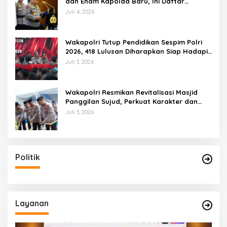
dan Enam Kapolda Baru, Ini Daftar
Lengkapnya
Juli 4, 2026
Wakapolri Tutup Pendidikan Sespim Polri
2026, 418 Lulusan Diharapkan Siap Hadapi
Tantangan Era Digital
Juli 3, 2026
Wakapolri Resmikan Revitalisasi Masjid
Panggilan Sujud, Perkuat Karakter dan
Kepemimpinan Polri
Juli 3, 2026
Politik
Layanan