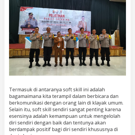
r
e
s
S
u
k
a
b
u
m
i
G
e
l
a
r
Termasuk di antaranya soft skill ini adalah
P
e
bagamaimana kita terampil dalam berbicara dan
l
berkomunikasi dengan orang lain di klayak umum.
a
Selain itu, soft skill sendiri sangat penting karena
t
esensinya adalah kemampuan untuk mengelolah
i
diri sendiri dengan baik dan tentunya akan
h
a
berdampak positif bagi diri sendiri khususnya di
n