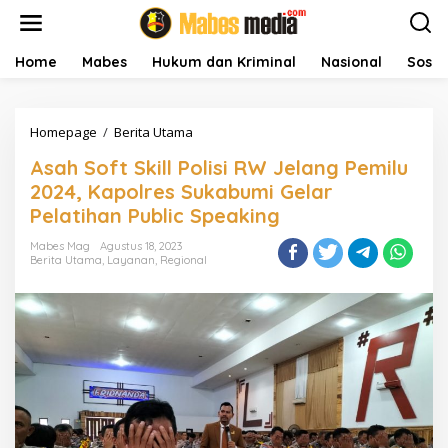
L
e
w
a
Home
Mabes
Hukum dan Kriminal
Nasional
Sosial
t
i
k
Homepage
/
Berita Utama
A
e
s
k
Asah Soft Skill Polisi RW Jelang Pemilu
a
o
h
n
2024, Kapolres Sukabumi Gelar
S
t
Pelatihan Public Speaking
o
e
f
n
Mabes Mag
Agustus 18, 2023
t
Berita Utama
,
Layanan
,
Regional
S
k
i
l
l
P
o
l
i
s