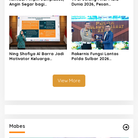
Angin Segar bagi
Dunia 2026, Pesan
Pemberantasan Korupsi
Motivator Ketut Abid
Halimi: Kemenangan Bukan
Bukti Doa Satu Pihak Lebih
Dicintai Tuhan
Ning Shofiya Al Barra Jadi
Rakernis Fungsi Lantas
Motivator Keluarga
Polda Sulbar 2026
Bahagia Tanpa Narkoba
Menghadirkan Para Pakar
Hingga Motivator Nasional
View More
Mabes