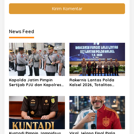
News Feed
Kapolda Jatim Pimpin
Rakernis Lantas Polda
Sertijab PJU dan Kapolres,
Kalsel 2026, Totalitas
Perkuat Regenerasi
Internalisasi Polantas
Kepemimpinan dan
KARIB
Pelayanan Presisi
Kuntadi Pimpin Jampidsus,
Viral Jelang Final Piala