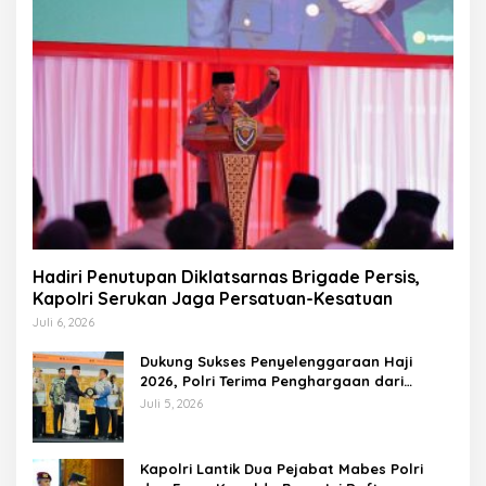
Hadiri Penutupan Diklatsarnas Brigade Persis,
Kapolri Serukan Jaga Persatuan-Kesatuan
Juli 6, 2026
Dukung Sukses Penyelenggaraan Haji
2026, Polri Terima Penghargaan dari
Kemenhaj dan Umrah
Juli 5, 2026
Kapolri Lantik Dua Pejabat Mabes Polri