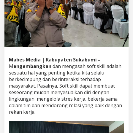
i
R
W
J
e
l
a
n
g
P
e
Mabes Media | Kabupaten Sukabumi –
m
M
engembangkan
dan mengasah soft skill adalah
i
l
sesuatu hal yang penting ketika kita selalu
u
berkecimpung dan berinteraksi terhadap
2
masyarakat. Pasalnya, Soft skill dapat membuat
0
seseorang mudah menyesuaikan diri dengan
2
lingkungan, mengelola stres kerja, bekerja sama
4
,
dalam tim dan mendorong relasi yang baik dengan
K
rekan kerja.
a
p
o
l