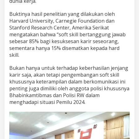
dunia kerja.
P
u
Buktinya hasil penelitian yang dilakukan oleh
b
Harvard University, Carnegie Foundation dan
l
i
Stanford Research Center, Amerika Serikat
c
mengatakan bahwa “soft skill bertanggung jawab
S
sebesar 85% bagi kesuksesan karir seseorang,
p
sementara hanya 15% disematkan kepada hard
e
a
skill.
k
i
Bukan hanya untuk terhadap keberhasilan jenjang
n
karir saja, akan tetapi pengembangan soft skill
g
khususnya keterampilan dalam berkomunikasi ini
penting juga dimiliki oleh anggota polisi khususnya
Bhabinkamtibmas dan Polisi RW dalam
menghadapi situasi Pemilu 2024.