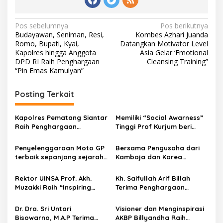
N
Pos sebelumnya
Pos berikutnya
Budayawan, Seniman, Resi,
Kombes Azhari Juanda
a
Romo, Bupati, Kyai,
Datangkan Motivator Level
v
Kapolres hingga Anggota
Asia Gelar ‘Emotional
DPD RI Raih Penghargaan
Cleansing Training”
i
“Pin Emas Kamulyan”
g
Posting Terkait
a
s
Kapolres Pematang Siantar
Memiliki “Social Awarness”
i
Raih Penghargaan
Tinggi Prof Kurjum beri
p
Bergengsi, Bukti
Award kepada Kapolres
Kepemimpinan Visioner dan
Rembang
Penyelenggaraan Moto GP
Bersama Pengusaha dari
o
Berintegritas
terbaik sepanjang sejarah,
Kamboja dan Korea
s
Kapolda NTB Irjen Hadi
Selatan, AKBP Nur Azhari,
Gunawan Diganjar Asia
S.H. Raih Inspiring
Rektor UINSA Prof. Akh.
Kh. Saifullah Arif Billah
Award
Leadership Award
Muzakki Raih “Inspiring
Terima Penghargaan
Professional & Leadership
Inspiring Professional
Award 2025” Sebagai Tokoh
Leadership Award 2025
Dr. Dra. Sri Untari
Visioner dan Menginspirasi
Paling Inspiratif dan
Sebagai Indonesia’s Most
Bisowarno, M.A.P Terima
AKBP Billyandha Raih