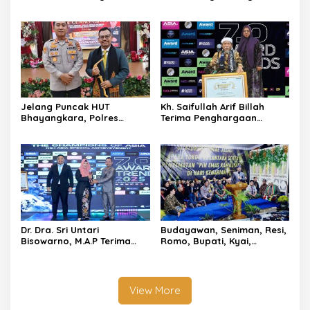
Bahagia Tanpa Narkoba
Masyarakat Aceh Bersama
Bunda Salma Mualem
Jelang Puncak HUT
Kh. Saifullah Arif Billah
Bhayangkara, Polres
Terima Penghargaan
Lhouksemawe Isi Ulang
Inspiring Professional
Cinta
Leadership Award 2025
Sebagai Indonesia’s Most
Inspiring And Visionary
Leader 2025
Dr. Dra. Sri Untari
Budayawan, Seniman, Resi,
Bisowarno, M.A.P Terima
Romo, Bupati, Kyai,
Penghargaan “Srikandi
Kapolres hingga Anggota
Maharani Iswari” Sebagai
DPD RI Raih Penghargaan
Wanita Tangguh Pemimpin
“Pin Emas Kamulyan”
Berpengaruh
View More