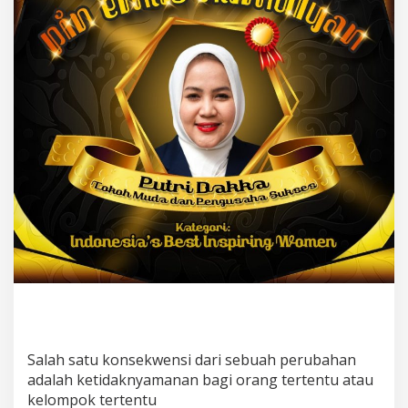
I
P
u
t
r
i
D
a
k
k
a
R
a
i
h
P
e
n
g
h
a
r
Salah satu konsekwensi dari sebuah perubahan
g
adalah ketidaknyamanan bagi orang tertentu atau
a
kelompok tertentu
a