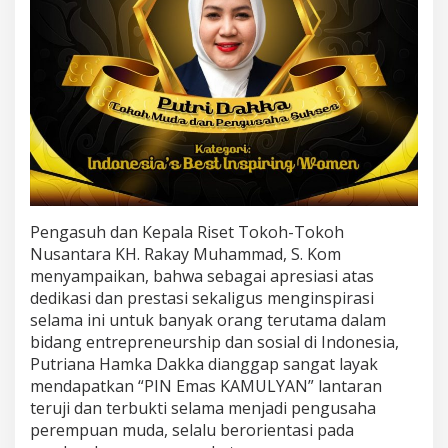
e
b
a
g
a
i
B
e
s
t
I
n
Pengasuh dan Kepala Riset Tokoh-Tokoh
s
p
Nusantara KH. Rakay Muhammad, S. Kom
i
menyampaikan, bahwa sebagai apresiasi atas
r
dedikasi dan prestasi sekaligus menginspirasi
i
selama ini untuk banyak orang terutama dalam
n
g
bidang entrepreneurship dan sosial di Indonesia,
W
Putriana Hamka Dakka dianggap sangat layak
o
mendapatkan “PIN Emas KAMULYAN” lantaran
m
teruji dan terbukti selama menjadi pengusaha
e
perempuan muda, selalu berorientasi pada
n