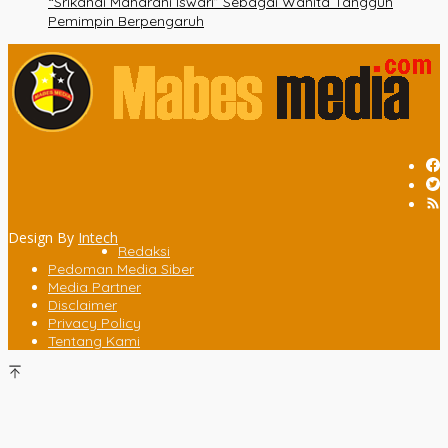
“Srikandi Maharani Iswari” Sebagai Wanita Tangguh
Pemimpin Berpengaruh
Design By
Intech
Redaksi
Pedoman Media Siber
Media Partner
Disclaimer
Privacy Policy
Tentang Kami