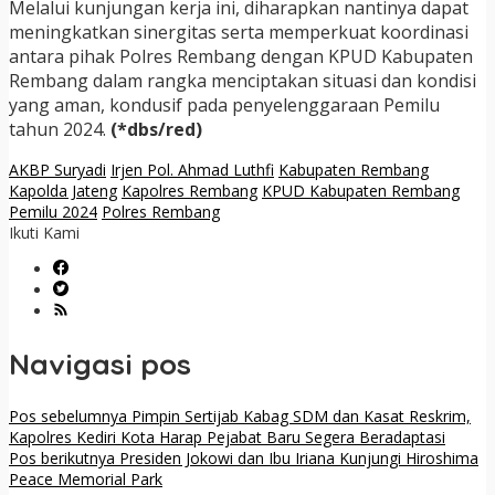
Melalui kunjungan kerja ini, diharapkan nantinya dapat
meningkatkan sinergitas serta memperkuat koordinasi
antara pihak Polres Rembang dengan KPUD Kabupaten
Rembang dalam rangka menciptakan situasi dan kondisi
yang aman, kondusif pada penyelenggaraan Pemilu
tahun 2024.
(*dbs/red)
AKBP Suryadi
Irjen Pol. Ahmad Luthfi
Kabupaten Rembang
Kapolda Jateng
Kapolres Rembang
KPUD Kabupaten Rembang
Pemilu 2024
Polres Rembang
Ikuti Kami
Navigasi pos
Pos sebelumnya
Pimpin Sertijab Kabag SDM dan Kasat Reskrim,
Kapolres Kediri Kota Harap Pejabat Baru Segera Beradaptasi
Pos berikutnya
Presiden Jokowi dan Ibu Iriana Kunjungi Hiroshima
Peace Memorial Park