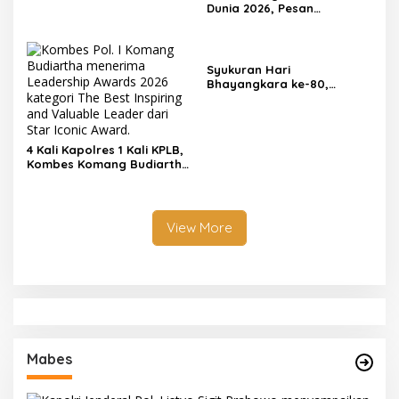
Dunia 2026, Pesan
Motivator Ketut Abid
Halimi: Kemenangan Bukan
Bukti Doa Satu Pihak Lebih
Dicintai Tuhan
Syukuran Hari
Bhayangkara ke-80,
Kapolda Bali Tegaskan
Komitmen Polri Semakin
Profesional dan
Berintegritas
4 Kali Kapolres 1 Kali KPLB,
Kombes Komang Budiartha
Raih Leadership Awards
2026
View More
Mabes