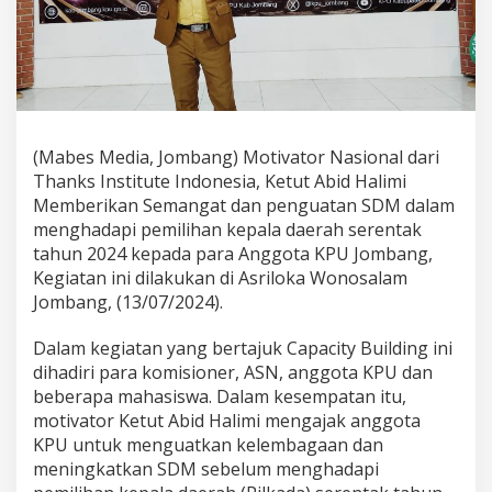
M
o
t
i
v
a
t
o
(Mabes Media, Jombang) Motivator Nasional dari
r
Thanks Institute Indonesia, Ketut Abid Halimi
N
Memberikan Semangat dan penguatan SDM dalam
a
s
menghadapi pemilihan kepala daerah serentak
i
tahun 2024 kepada para Anggota KPU Jombang,
o
Kegiatan ini dilakukan di Asriloka Wonosalam
n
Jombang, (13/07/2024).
a
l
D
Dalam kegiatan yang bertajuk Capacity Building ini
a
dihadiri para komisioner, ASN, anggota KPU dan
l
beberapa mahasiswa. Dalam kesempatan itu,
a
motivator Ketut Abid Halimi mengajak anggota
m
KPU untuk menguatkan kelembagaan dan
C
a
meningkatkan SDM sebelum menghadapi
p