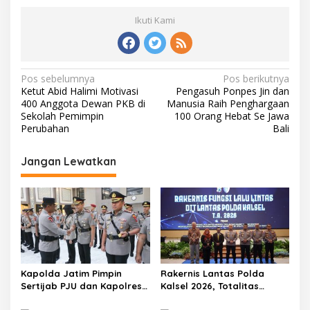
Ikuti Kami
N
Pos sebelumnya
Pos berikutnya
Ketut Abid Halimi Motivasi
Pengasuh Ponpes Jin dan
a
400 Anggota Dewan PKB di
Manusia Raih Penghargaan
v
Sekolah Pemimpin
100 Orang Hebat Se Jawa
Perubahan
Bali
i
g
Jangan Lewatkan
a
s
i
p
o
s
Kapolda Jatim Pimpin
Rakernis Lantas Polda
Sertijab PJU dan Kapolres,
Kalsel 2026, Totalitas
Perkuat Regenerasi
Internalisasi Polantas