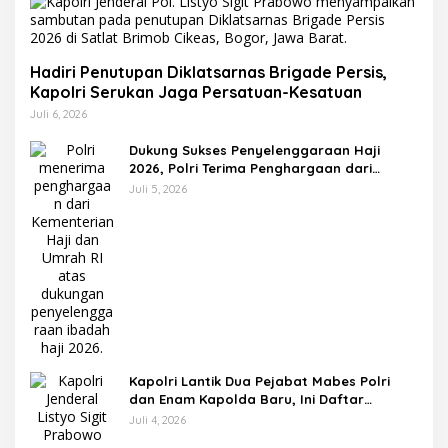
Hadiri Penutupan Diklatsarnas Brigade Persis,
Kapolri Serukan Jaga Persatuan-Kesatuan
Juli 6, 2026
Dukung Sukses Penyelenggaraan Haji
2026, Polri Terima Penghargaan dari
Kemenhaj dan Umrah
Juli 5, 2026
Kapolri Lantik Dua Pejabat Mabes Polri
dan Enam Kapolda Baru, Ini Daftar
Lengkapnya
Juli 4, 2026