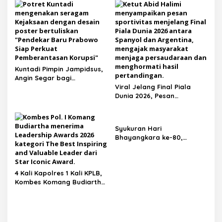
Kepemimpinan dan
KARIB
Pelayanan Presisi
Kuntadi Pimpin Jampidsus,
Angin Segar bagi
Pemberantasan Korupsi
Viral Jelang Final Piala
Dunia 2026, Pesan
Motivator Ketut Abid
Halimi: Kemenangan Bukan
Bukti Doa Satu Pihak Lebih
Syukuran Hari
Dicintai Tuhan
Bhayangkara ke-80,
Kapolda Bali Tegaskan
Komitmen Polri Semakin
Profesional dan
4 Kali Kapolres 1 Kali KPLB,
Berintegritas
Kombes Komang Budiartha
Raih Leadership Awards
2026