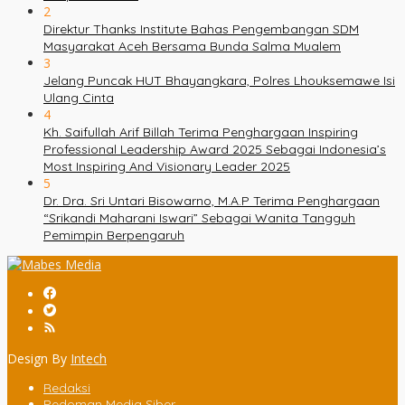
2
Direktur Thanks Institute Bahas Pengembangan SDM
Masyarakat Aceh Bersama Bunda Salma Mualem
3
Jelang Puncak HUT Bhayangkara, Polres Lhouksemawe Isi
Ulang Cinta
4
Kh. Saifullah Arif Billah Terima Penghargaan Inspiring
Professional Leadership Award 2025 Sebagai Indonesia’s
Most Inspiring And Visionary Leader 2025
5
Dr. Dra. Sri Untari Bisowarno, M.A.P Terima Penghargaan
“Srikandi Maharani Iswari” Sebagai Wanita Tangguh
Pemimpin Berpengaruh
Design By
Intech
Redaksi
Pedoman Media Siber