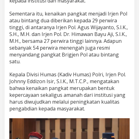
kepada institusi dan masyarakat.
g
T
Sementara itu, kenaikan pangkat menjadi Irjen Pol
i
atau bintang dua diberikan kepada 29 perwira
g
a
tinggi, di antaranya Irjen Pol. Agus Wijayanto, S.I.K.,
S.H., M.H. dan Irjen Pol. Dr. Himawan Bayu Aji, S.I.K.,
M.H., bersama 27 perwira tinggi lainnya. Adapun
sebanyak 54 perwira menengah juga resmi
menyandang pangkat Brigjen Pol atau bintang
satu.
Kepala Divisi Humas (Kadiv Humas) Polri, Irjen Pol.
Johnny Eddizon Isir, S.I.K., M.T.C.P., mengatakan
bahwa kenaikan pangkat merupakan bentuk
kepercayaan sekaligus amanah dari institusi yang
harus diwujudkan melalui peningkatan kualitas
pengabdian kepada masyarakat.