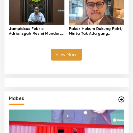
Jampidsus Febrie
Pakar Hukum Dukung Polri,
Adriansyah Resmi Mundur,
Minta Tak Ada yang
Jaksa Agung Terima
Halangi Pengusutan Kasus
Pengunduran Diri Demi
Batu Bara
Jaga Integritas Kejaksaan
View More
Mabes