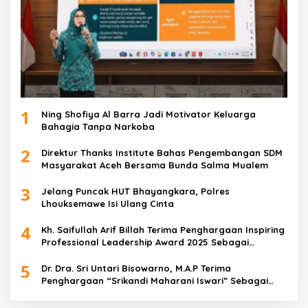
1
Ning Shofiya Al Barra Jadi Motivator Keluarga
Bahagia Tanpa Narkoba
2
Direktur Thanks Institute Bahas Pengembangan SDM
Masyarakat Aceh Bersama Bunda Salma Mualem
3
Jelang Puncak HUT Bhayangkara, Polres
Lhouksemawe Isi Ulang Cinta
4
Kh. Saifullah Arif Billah Terima Penghargaan Inspiring
Professional Leadership Award 2025 Sebagai
Indonesia’s Most Inspiring And Visionary Leader 2025
5
Dr. Dra. Sri Untari Bisowarno, M.A.P Terima
Penghargaan “Srikandi Maharani Iswari” Sebagai
Wanita Tangguh Pemimpin Berpengaruh