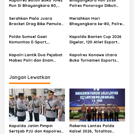
s
Run SI Bhayangkara 80,
Polres Ponorogo Diikuti
i
Pererat Sinergi dengan
1.500 Pelari, Wujud Sinergi
p
Masyarakat
Polri dan Masyarakat
Serahkan Piala Juara
Meriahkan Hari
Bracket Drag Bike Pemula
Bhayangkara ke-80, Polres
o
2026, Kapolres Pekalongan
Gresik Gelar Lomba
s
Dorong Pembalap
Mancing Bersama Media
Polda Sumsel Gaet
Kapolda Banten Cup 2026
Tinggalkan Balap Liar
dan Masyarakat
Komunitas E-Sport,
Digelar, 120 Atlet Esport
Kapolda Cup 2026 Jadi
Berebut Tiket ke Kapolri
Magnet Generasi Muda
Cup
Kapolri Lantik Dua Pejabat
Kapolres Konawe Utara
Mabes Polri dan Enam
Buka Turnamen Esports
Kapolda Baru, Ini Daftar
Hari Bhayangkara ke-80,
Lengkapnya
Wadah Kompetisi dan
Pengembangan Bakat
Jangan Lewatkan
Generasi Muda
Kapolda Jatim Pimpin
Rakernis Lantas Polda
Sertijab PJU dan Kapolres,
Kalsel 2026, Totalitas