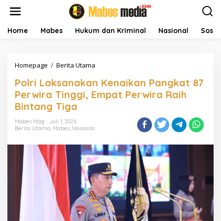
L
e
w
a
Home
Mabes
Hukum dan Kriminal
Nasional
Sosial
t
i
k
Homepage
/
Berita Utama
P
e
o
k
Polri Laksanakan Kenaikan Pangkat 87
l
o
r
n
Perwira Tinggi, Empat Perwira Raih
i
t
Bintang Tiga
L
e
a
n
Mabes Mag
Juli 1, 2026
k
Berita Utama
,
Mabes
,
Nasional
s
a
n
a
k
a
n
K
e
n