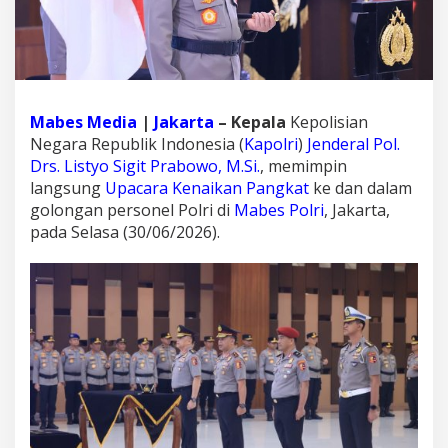
a
i
k
a
n
P
a
Mabes Media
|
Jakarta
– Kepala
Kepolisian
n
Negara Republik Indonesia (
Kapolri
)
Jenderal Pol.
g
Drs. Listyo Sigit Prabowo, M.Si.
, memimpin
k
langsung
Upacara Kenaikan Pangkat
ke dan dalam
a
t
golongan personel Polri di
Mabes Polri
, Jakarta,
8
pada Selasa (30/06/2026).
7
P
e
r
w
i
r
a
T
i
n
g