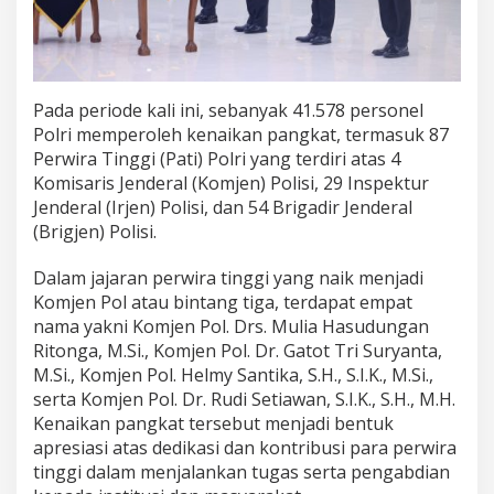
g
i
,
E
m
Pada periode kali ini, sebanyak 41.578 personel
p
a
Polri memperoleh kenaikan pangkat, termasuk 87
t
Perwira Tinggi (Pati) Polri yang terdiri atas 4
P
Komisaris Jenderal (Komjen) Polisi, 29 Inspektur
e
Jenderal (Irjen) Polisi, dan 54 Brigadir Jenderal
r
(Brigjen) Polisi.
w
i
r
Dalam jajaran perwira tinggi yang naik menjadi
a
Komjen Pol atau bintang tiga, terdapat empat
R
nama yakni Komjen Pol. Drs. Mulia Hasudungan
a
Ritonga, M.Si., Komjen Pol. Dr. Gatot Tri Suryanta,
i
h
M.Si., Komjen Pol. Helmy Santika, S.H., S.I.K., M.Si.,
B
serta Komjen Pol. Dr. Rudi Setiawan, S.I.K., S.H., M.H.
i
Kenaikan pangkat tersebut menjadi bentuk
n
apresiasi atas dedikasi dan kontribusi para perwira
t
a
tinggi dalam menjalankan tugas serta pengabdian
n