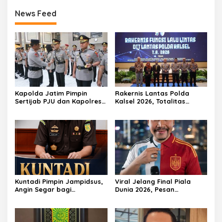
News Feed
Kapolda Jatim Pimpin
Rakernis Lantas Polda
Sertijab PJU dan Kapolres,
Kalsel 2026, Totalitas
Perkuat Regenerasi
Internalisasi Polantas
Kepemimpinan dan
KARIB
Pelayanan Presisi
Kuntadi Pimpin Jampidsus,
Viral Jelang Final Piala
Angin Segar bagi
Dunia 2026, Pesan
Pemberantasan Korupsi
Motivator Ketut Abid
Halimi: Kemenangan Bukan
Bukti Doa Satu Pihak Lebih
Dicintai Tuhan