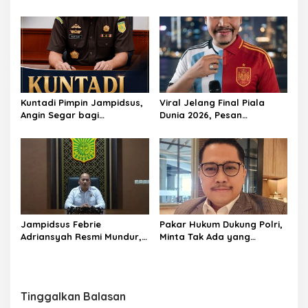
Perkuat Regenerasi
Internalisasi Polantas
Kepemimpinan dan
KARIB
Pelayanan Presisi
Kuntadi Pimpin Jampidsus,
Viral Jelang Final Piala
Angin Segar bagi
Dunia 2026, Pesan
Pemberantasan Korupsi
Motivator Ketut Abid
Halimi: Kemenangan Bukan
Bukti Doa Satu Pihak Lebih
Dicintai Tuhan
Jampidsus Febrie
Pakar Hukum Dukung Polri,
Adriansyah Resmi Mundur,
Minta Tak Ada yang
Jaksa Agung Terima
Halangi Pengusutan Kasus
Pengunduran Diri Demi
Batu Bara
Jaga Integritas Kejaksaan
Tinggalkan Balasan