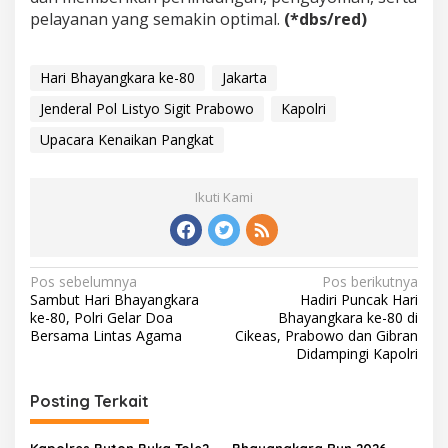
pelayanan yang semakin optimal.
(*dbs/red)
Hari Bhayangkara ke-80
Jakarta
Jenderal Pol Listyo Sigit Prabowo
Kapolri
Upacara Kenaikan Pangkat
Ikuti Kami
N
Pos sebelumnya
Pos berikutnya
Sambut Hari Bhayangkara
Hadiri Puncak Hari
a
ke-80, Polri Gelar Doa
Bhayangkara ke-80 di
v
Bersama Lintas Agama
Cikeas, Prabowo dan Gibran
Didampingi Kapolri
i
g
Posting Terkait
a
Kapolres Buton Buka Tole2
Bhayangkara Run 2026