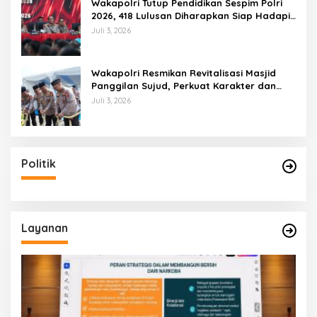
Wakapolri Tutup Pendidikan Sespim Polri
2026, 418 Lulusan Diharapkan Siap Hadapi
Tantangan Era Digital
Juli 3, 2026
Wakapolri Resmikan Revitalisasi Masjid
Panggilan Sujud, Perkuat Karakter dan
Kepemimpinan Polri
Juli 3, 2026
Politik
Layanan