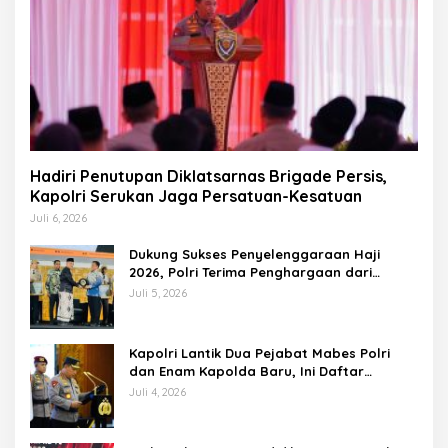
Hadiri Penutupan Diklatsarnas Brigade Persis,
Kapolri Serukan Jaga Persatuan-Kesatuan
Juli 6, 2026
Dukung Sukses Penyelenggaraan Haji
2026, Polri Terima Penghargaan dari
Kemenhaj dan Umrah
Juli 5, 2026
Kapolri Lantik Dua Pejabat Mabes Polri
dan Enam Kapolda Baru, Ini Daftar
Lengkapnya
Juli 4, 2026