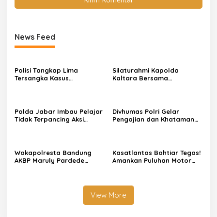
News Feed
Polisi Tangkap Lima
Silaturahmi Kapolda
Tersangka Kasus
Kaltara Bersama
Pembunuhan Di Masjid
Komunitas Ojol Guna
Agung Sibolga
Mewujudkan Kaltara Yang
Aman Dan Kondusif
Polda Jabar Imbau Pelajar
Divhumas Polri Gelar
Tidak Terpancing Aksi
Pengajian dan Khataman
Anarkis, Perkuat Pembinaan
Al-Qur’an, Perkuat
Karakter dan Literasi
Keimanan dalam Tugas
Digital
Pelayanan
Wakapolresta Bandung
Kasatlantas Bahtiar Tegas!
AKBP Maruly Pardede
Amankan Puluhan Motor
Melepas 150 Pemudik Gratis
Trek Trekan
Menuju Jawa Tengah
View More