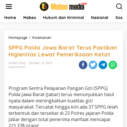
L
e
w
a
Home
Mabes
Hukum dan Kriminal
Nasional
Sosial
t
i
k
Homepage
/
Keamanan
S
e
P
k
SPPG Polda Jawa Barat Terus Pastikan
P
o
G
n
Higienitas Lewat Pemeriksaan Ketat
P
t
o
e
Mabes Mag
Oktober 14, 2025
Keamanan
l
n
d
a
J
Program Sentra Pelayanan Pangan Gizi (SPPG)
a
w
Polda Jawa Barat (Jabar) terus menunjukkan hasil
a
nyata dalam meningkatkan kualitas gizi
B
masyarakat. Tercatat hingga kini ada 37 SPPG telah
a
terbentuk dan tersebar di 23 Polres jajaran Polda
r
Jabar dengan total penerima manfaat mencapai
a
t
221.378 orang.