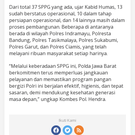
w
Dari total 37 SPPG yang ada, ujar Kabid Humas, 13
a
sudah berstatus operasional, 10 dalam tahap
t
P
persiapan operasional, dan 14 lainnya masih dalam
e
proses pembangunan. Beberapa di antaranya
m
berada di wilayah Polres Indramayu, Polresta
e
Bandung, Polres Tasikmalaya, Polres Sukabumi,
r
Polres Garut, dan Polres Ciamis, yang telah
i
k
melayani ribuan masyarakat setiap harinya.
s
a
“Melalui keberadaan SPPG ini, Polda Jawa Barat
a
berkomitmen terus memperluas jangkauan
n
pelayanan dan memastikan program pangan
K
e
bergizi Polri ini berjalan efektif, higienis, dan tepat
t
sasaran, demi mendukung kesehatan generasi
a
masa depan,” ungkap Kombes Pol. Hendra.
t
Ikuti Kami