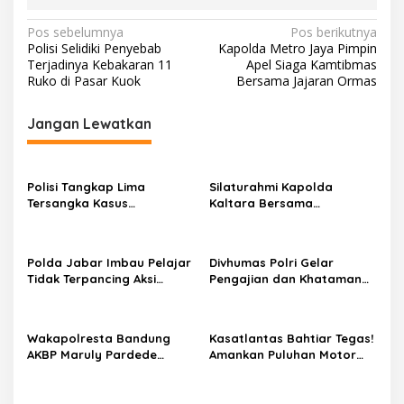
N
Pos sebelumnya
Pos berikutnya
Polisi Selidiki Penyebab
Kapolda Metro Jaya Pimpin
a
Terjadinya Kebakaran 11
Apel Siaga Kamtibmas
v
Ruko di Pasar Kuok
Bersama Jajaran Ormas
i
Jangan Lewatkan
g
a
s
Polisi Tangkap Lima
Silaturahmi Kapolda
Tersangka Kasus
Kaltara Bersama
i
Pembunuhan Di Masjid
Komunitas Ojol Guna
p
Agung Sibolga
Mewujudkan Kaltara Yang
Aman Dan Kondusif
o
Polda Jabar Imbau Pelajar
Divhumas Polri Gelar
Tidak Terpancing Aksi
Pengajian dan Khataman
s
Anarkis, Perkuat Pembinaan
Al-Qur’an, Perkuat
Karakter dan Literasi
Keimanan dalam Tugas
Digital
Pelayanan
Wakapolresta Bandung
Kasatlantas Bahtiar Tegas!
AKBP Maruly Pardede
Amankan Puluhan Motor
Melepas 150 Pemudik Gratis
Trek Trekan
Menuju Jawa Tengah