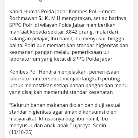
T
e
Kabid Humas Polda Jabar Kombes Pol. Hendra
r
Rochmawan
S.I.K.,
M.H mengatakan, setiap harinya
u
SPPG Polri di wilayah Polda Jabar memberikan
s
P
manfaat kepada sekitar 3.842 orang, mulai dari
a
kalangan pelajar, ibu hamil, ibu menyusui, hingga
s
balita. Polri pun memastikan standar higienitas dan
t
keamanan pangan melalui pemeriksaan uji
i
k
laboratorium yang ketat di SPPG Polda Jabar.
a
n
Kombes Pol. Hendra menjelaskan, pemeriksaan
H
laboratorium tersebut menjadi langkah penting
i
untuk memastikan setiap bahan pangan dan menu
g
i
yang disajikan memenuhi standar kesehatan.
e
n
“Seluruh bahan makanan diolah dan diuji sesuai
i
standar higienitas agar aman dikonsumsi oleh
t
masyarakat, khususnya bagi ibu hamil, ibu
a
s
menyusui, dan anak-anak,” ujarnya, Senin
L
(13/10/25).
e