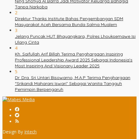
Ning Shofiya Al Barra Jadi Motivator Keluarga Bahagia
Tanpa Narkoba
2
Direktur Thanks Institute Bahas Pengembangan SDM
Masyarakat Aceh Bersama Bunda Salma Mualem
3
Jelang Puncak HUT Bhayangkara, Polres Lhouksemawe Isi
Ulang Cinta
4
Kh. Saifullah Arif Billah Terima Penghargaan Inspiring
Professional Leadership Award 2025 Sebagai Indonesia’s
Most Inspiring And Visionary Leader 2025
5
Dr. Dra. Sri Untari Bisowarno, M.A.P Terima Penghargaan
“Srikandi Maharani Iswari” Sebagai Wanita Tangguh
Pemimpin Berpengaruh
Design By
Intech