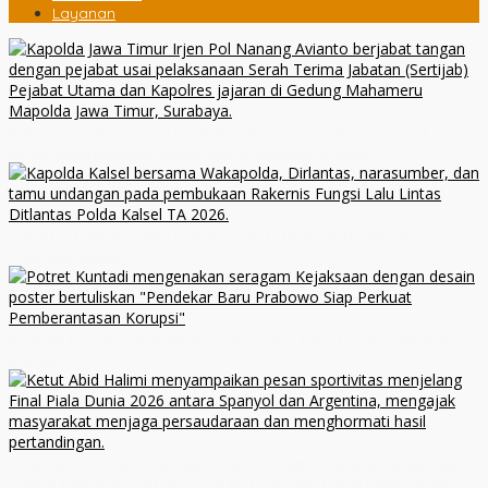
Layanan
Kapolda Jatim Pimpin Sertijab PJU dan Kapolres, Perkuat
Regenerasi Kepemimpinan dan Pelayanan Presisi
Rakernis Lantas Polda Kalsel 2026, Totalitas Internalisasi
Polantas KARIB
Kuntadi Pimpin Jampidsus, Angin Segar bagi Pemberantasan
Korupsi
Viral Jelang Final Piala Dunia 2026, Pesan Motivator Ketut Abid
Halimi: Kemenangan Bukan Bukti Doa Satu Pihak Lebih Dicintai