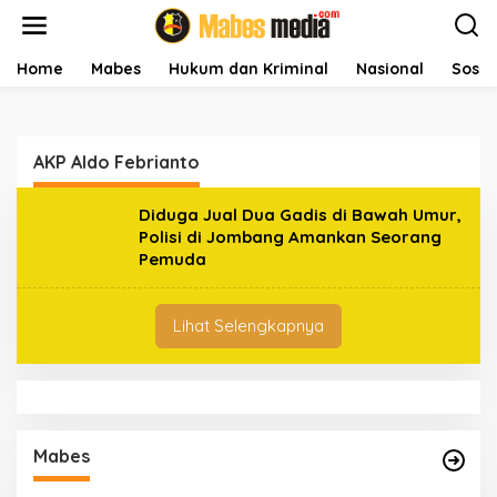
L
e
w
a
Home
Mabes
Hukum dan Kriminal
Nasional
Sosial
t
i
k
e
AKP Aldo Febrianto
k
o
n
Diduga Jual Dua Gadis di Bawah Umur,
t
Polisi di Jombang Amankan Seorang
e
Pemuda
n
Lihat Selengkapnya
Mabes