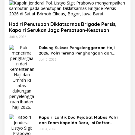
Hadiri Penutupan Diklatsarnas Brigade Persis,
Kapolri Serukan Jaga Persatuan-Kesatuan
Juli 6, 2026
Dukung Sukses Penyelenggaraan Haji
2026, Polri Terima Penghargaan dari
Kemenhaj dan Umrah
Juli 5, 2026
Kapolri Lantik Dua Pejabat Mabes Polri
dan Enam Kapolda Baru, Ini Daftar
Lengkapnya
Juli 4, 2026