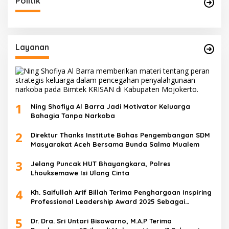
Politik
Layanan
1
Ning Shofiya Al Barra Jadi Motivator Keluarga
Bahagia Tanpa Narkoba
2
Direktur Thanks Institute Bahas Pengembangan SDM
Masyarakat Aceh Bersama Bunda Salma Mualem
3
Jelang Puncak HUT Bhayangkara, Polres
Lhouksemawe Isi Ulang Cinta
4
Kh. Saifullah Arif Billah Terima Penghargaan Inspiring
Professional Leadership Award 2025 Sebagai
Indonesia’s Most Inspiring And Visionary Leader 2025
5
Dr. Dra. Sri Untari Bisowarno, M.A.P Terima