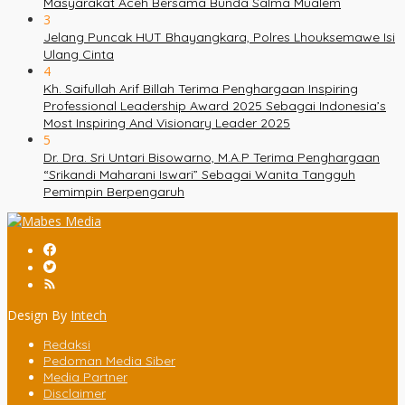
Masyarakat Aceh Bersama Bunda Salma Mualem
3
Jelang Puncak HUT Bhayangkara, Polres Lhouksemawe Isi
Ulang Cinta
4
Kh. Saifullah Arif Billah Terima Penghargaan Inspiring
Professional Leadership Award 2025 Sebagai Indonesia’s
Most Inspiring And Visionary Leader 2025
5
Dr. Dra. Sri Untari Bisowarno, M.A.P Terima Penghargaan
“Srikandi Maharani Iswari” Sebagai Wanita Tangguh
Pemimpin Berpengaruh
Design By
Intech
Redaksi
Pedoman Media Siber
Media Partner
Disclaimer