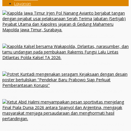
Layanan
Kapolda Jatim Pimpin Sertijab PJU dan Kapolres, Perkuat
Regenerasi Kepemimpinan dan Pelayanan Presisi
Rakernis Lantas Polda Kalsel 2026, Totalitas Internalisasi
Polantas KARIB
Kuntadi Pimpin Jampidsus, Angin Segar bagi Pemberantasan
Korupsi
Viral Jelang Final Piala Dunia 2026, Pesan Motivator Ketut Abid
Halimi: Kemenangan Bukan Bukti Doa Satu Pihak Lebih Dicintai