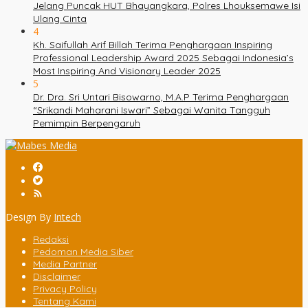
Jelang Puncak HUT Bhayangkara, Polres Lhouksemawe Isi
Ulang Cinta
4
Kh. Saifullah Arif Billah Terima Penghargaan Inspiring
Professional Leadership Award 2025 Sebagai Indonesia’s
Most Inspiring And Visionary Leader 2025
5
Dr. Dra. Sri Untari Bisowarno, M.A.P Terima Penghargaan
“Srikandi Maharani Iswari” Sebagai Wanita Tangguh
Pemimpin Berpengaruh
Design By
Intech
Redaksi
Pedoman Media Siber
Media Partner
Disclaimer
Privacy Policy
Tentang Kami