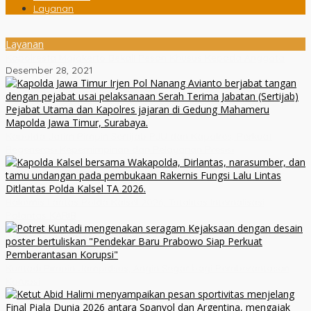
Layanan
Layanan
Kapolresta Mojokerto Bekali Pesan Khusus Kepada Anggota
Desember 28, 2021
Kapolda Jatim Pimpin Sertijab PJU dan Kapolres, Perkuat
Regenerasi Kepemimpinan dan Pelayanan Presisi
Rakernis Lantas Polda Kalsel 2026, Totalitas Internalisasi
Polantas KARIB
Kuntadi Pimpin Jampidsus, Angin Segar bagi Pemberantasan
Korupsi