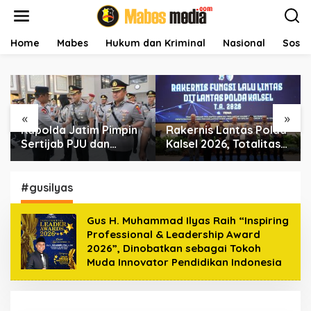
L
e
w
a
Home
Mabes
Hukum dan Kriminal
Nasional
Sosial
t
i
k
e
k
«
»
o
Kapolda Jatim Pimpin
Rakernis Lantas Polda
n
t
Sertijab PJU dan
Kalsel 2026, Totalitas
e
Kapolres, Perkuat
Internalisasi Polantas
n
Regenerasi
KARIB
Kepemimpinan dan
#gusilyas
Pelayanan Presisi
Gus H. Muhammad Ilyas Raih “Inspiring
Professional & Leadership Award
2026”, Dinobatkan sebagai Tokoh
Muda Innovator Pendidikan Indonesia