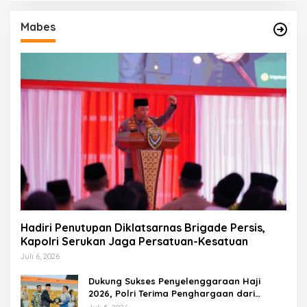
Mabes
Hadiri Penutupan Diklatsarnas Brigade Persis,
Kapolri Serukan Jaga Persatuan-Kesatuan
Juli 6, 2026
Dukung Sukses Penyelenggaraan Haji
2026, Polri Terima Penghargaan dari
Kemenhaj dan Umrah