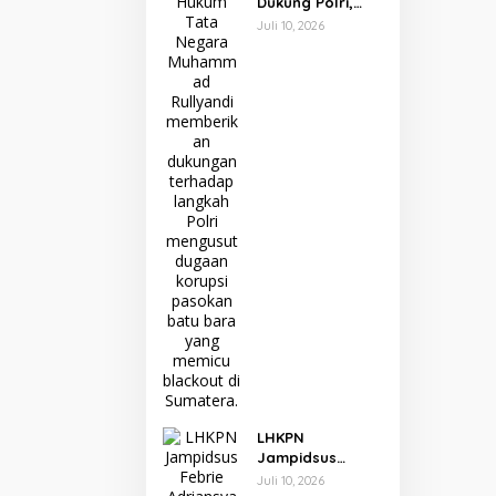
Dukung Polri,
Minta Tak Ada
Juli 10, 2026
yang Halangi
Pengusutan
Kasus Batu Bara
LHKPN
Jampidsus
Febrie
Juli 10, 2026