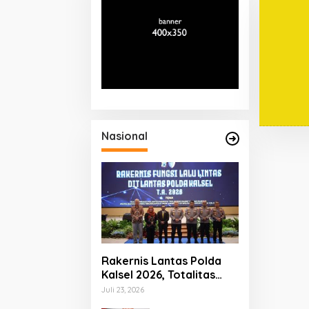
Nasional
Rakernis Lantas Polda
Kalsel 2026, Totalitas
Internalisasi Polantas
Juli 23, 2026
KARIB