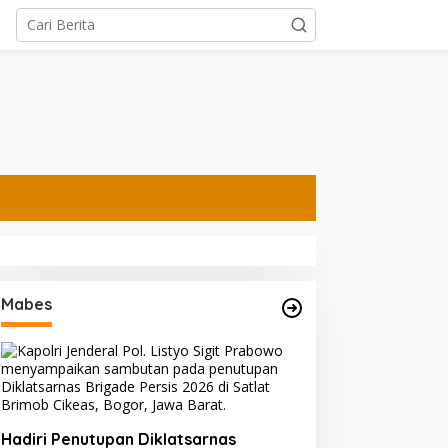
Mabes
Ning Shofiya Al Barra Jadi
Kapolda Jatim Pimpin
Motivator Keluarga
Sertijab PJU dan Kapolres
Bahagia Tanpa Narkoba
Perkuat Regenerasi
Kepemimpinan dan
Pelayanan Presisi
Hadiri Penutupan Diklatsarnas