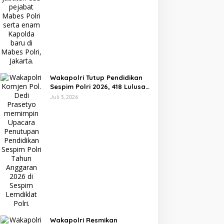
Wakapolri Tutup Pendidikan
Sespim Polri 2026, 418 Lulusan
Diharapkan Siap Hadapi
Juli 3, 2026
Tantangan Era Digital
Wakapolri Resmikan