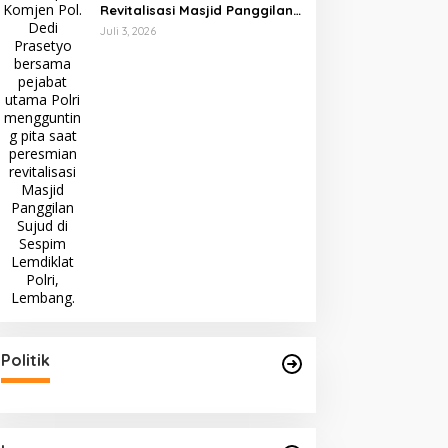
Revitalisasi Masjid Panggilan
Sujud, Perkuat Karakter dan
Juli 3, 2026
Kepemimpinan Polri
Politik