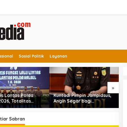
asional
Sosial Politik
Layanan
»
di Pimpin Jampidsus,
Viral Jelang Final Piala
 Segar bagi
Dunia 2026, Pesan
erantasan Korupsi
Motivator Ketut Abid
Halimi: Kemenangan Bukan
Bukti Doa Satu Pihak Lebih
tiar Sabran
Dicintai Tuhan