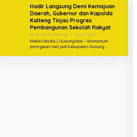
Hadir Langsung Demi Kemajuan
Daerah, Gubernur dan Kapolda
Kalteng Tinjau Progres
Pembangunan Sekolah Rakyat
Berita Utama
,
Regional
|
Juni 22, 2026
O
L
Mabes Media | Gunung Mas – Momentum
E
peringatan Hari Jadi Kabupaten Gunung
H
M
A
B
E
S
M
A
G