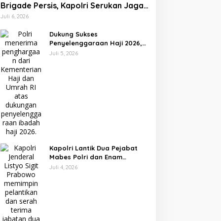
Brigade Persis, Kapolri Serukan Jaga
Persatuan-Kesatuan
Juli 6, 2026
Dukung Sukses
Penyelenggaraan Haji 2026,
Polri Terima Penghargaan
Juli 5, 2026
dari Kemenhaj dan Umrah
Kapolri Lantik Dua Pejabat
Mabes Polri dan Enam
Kapolda Baru, Ini Daftar
Juli 4, 2026
Lengkapnya