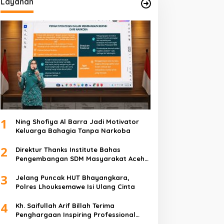
Layanan
1
Ning Shofiya Al Barra Jadi Motivator
Keluarga Bahagia Tanpa Narkoba
2
Direktur Thanks Institute Bahas
Pengembangan SDM Masyarakat Aceh
Bersama Bunda Salma Mualem
3
Jelang Puncak HUT Bhayangkara,
Polres Lhouksemawe Isi Ulang Cinta
4
Kh. Saifullah Arif Billah Terima
Penghargaan Inspiring Professional
Leadership Award 2025 Sebagai