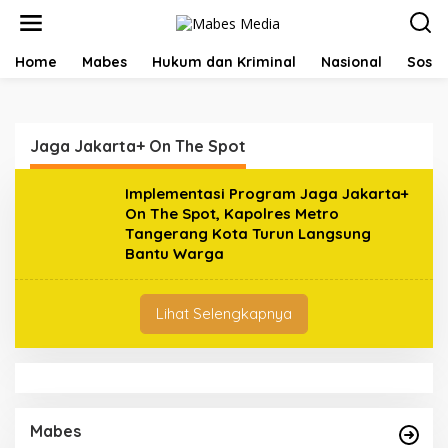
L
e
w
a
Home
Mabes
Hukum dan Kriminal
Nasional
Sosial
t
i
k
e
Jaga Jakarta+ On The Spot
k
o
n
Implementasi Program Jaga Jakarta+
t
On The Spot, Kapolres Metro
e
Tangerang Kota Turun Langsung
n
Bantu Warga
Lihat Selengkapnya
Mabes