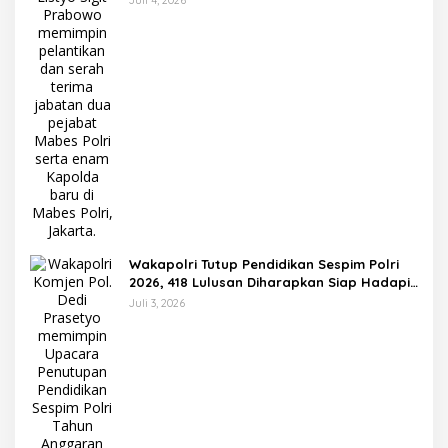
Juli 4, 2026
Wakapolri Tutup Pendidikan Sespim Polri
2026, 418 Lulusan Diharapkan Siap Hadapi
Tantangan Era Digital
Juli 3, 2026