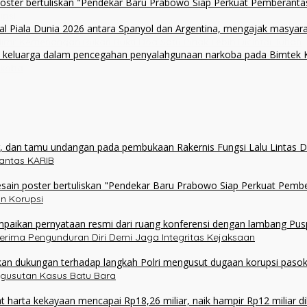
upsi
alimi: Kemenangan Bukan Bukti Doa Satu Pihak Lebih Dicintai Tuhan
rkoba
olantas KARIB
n Korupsi
erima Pengunduran Diri Demi Jaga Integritas Kejaksaan
ngusutan Kasus Batu Bara