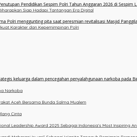
 Diharapkan Siap Hadapi Tantangan Era Digital
erkuat Karakter dan Kepemimpinan Polri
npa Narkoba
arakat Aceh Bersama Bunda Salma Mualem
lang Cinta
essional Leadership Award 2025 Sebagai Indonesia’s Most Inspiring A
Srikandi Maharani Iswari” Sebagai Wanita Tangguh Pemimpin Berpen