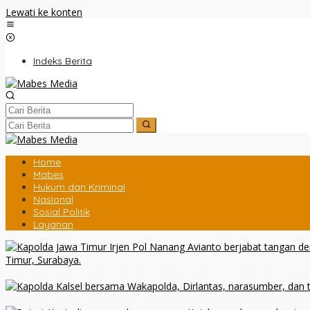
Lewati ke konten
Indeks Berita
Home
Mabes
Hukum dan Kriminal
Nasional
Sosial Politik
Layanan
Kapolda Jatim Pimpin Sertijab PJU dan Kapolres, Perkuat Regen
Rakernis Lantas Polda Kalsel 2026, Totalitas Internalisasi Polantas