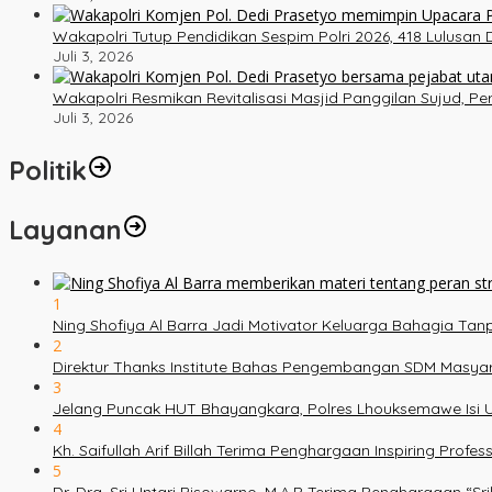
Wakapolri Tutup Pendidikan Sespim Polri 2026, 418 Lulusan
Juli 3, 2026
Wakapolri Resmikan Revitalisasi Masjid Panggilan Sujud, P
Juli 3, 2026
Politik
Layanan
1
Ning Shofiya Al Barra Jadi Motivator Keluarga Bahagia Ta
2
Direktur Thanks Institute Bahas Pengembangan SDM Masy
3
Jelang Puncak HUT Bhayangkara, Polres Lhouksemawe Isi U
4
Kh. Saifullah Arif Billah Terima Penghargaan Inspiring Prof
5
Dr. Dra. Sri Untari Bisowarno, M.A.P Terima Penghargaan “