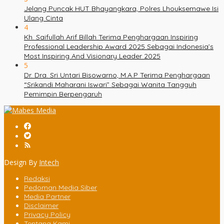
Jelang Puncak HUT Bhayangkara, Polres Lhouksemawe Isi
Ulang Cinta
4
Kh. Saifullah Arif Billah Terima Penghargaan Inspiring
Professional Leadership Award 2025 Sebagai Indonesia’s
Most Inspiring And Visionary Leader 2025
5
Dr. Dra. Sri Untari Bisowarno, M.A.P Terima Penghargaan
“Srikandi Maharani Iswari” Sebagai Wanita Tangguh
Pemimpin Berpengaruh
Design By
Intech
Redaksi
Pedoman Media Siber
Media Partner
Disclaimer
Privacy Policy
Tentang Kami