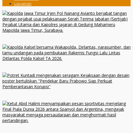
Layanan
Kapolda Jatim Pimpin Sertijab PJU dan Kapolres, Perkuat
Regenerasi Kepemimpinan dan Pelayanan Presisi
Rakernis Lantas Polda Kalsel 2026, Totalitas Internalisasi
Polantas KARIB
Kuntadi Pimpin Jampidsus, Angin Segar bagi Pemberantasan
Korupsi
Viral Jelang Final Piala Dunia 2026, Pesan Motivator Ketut Abid
Halimi: Kemenangan Bukan Bukti Doa Satu Pihak Lebih Dicintai