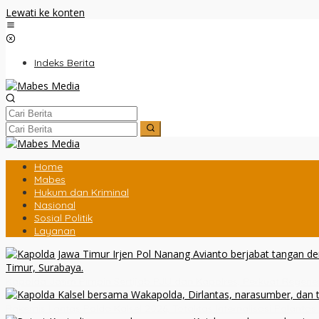
Lewati ke konten
Indeks Berita
Home
Mabes
Hukum dan Kriminal
Nasional
Sosial Politik
Layanan
Kapolda Jatim Pimpin Sertijab PJU dan Kapolres, Perkuat Regen
Rakernis Lantas Polda Kalsel 2026, Totalitas Internalisasi Polantas