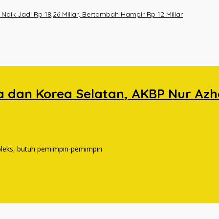
ik Jadi Rp 18,26 Miliar, Bertambah Hampir Rp 12 Miliar
an Korea Selatan, AKBP Nur Azhari
pleks, butuh pemimpin-pemimpin