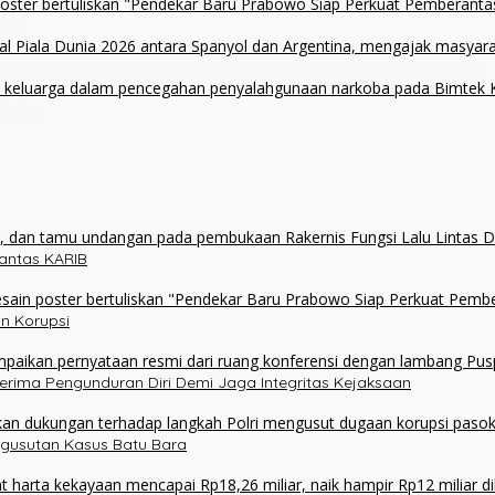
upsi
alimi: Kemenangan Bukan Bukti Doa Satu Pihak Lebih Dicintai Tuhan
rkoba
olantas KARIB
n Korupsi
erima Pengunduran Diri Demi Jaga Integritas Kejaksaan
ngusutan Kasus Batu Bara