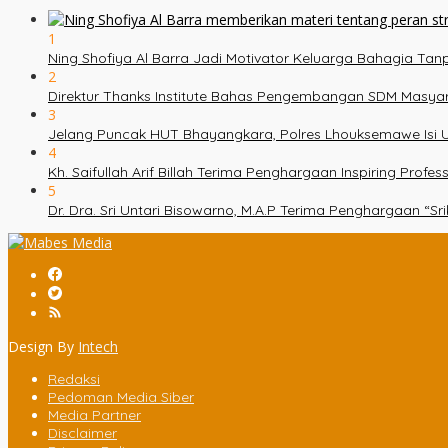
1
Ning Shofiya Al Barra Jadi Motivator Keluarga Bahagia Ta
2
Direktur Thanks Institute Bahas Pengembangan SDM Masy
3
Jelang Puncak HUT Bhayangkara, Polres Lhouksemawe Isi U
4
Kh. Saifullah Arif Billah Terima Penghargaan Inspiring Prof
5
Dr. Dra. Sri Untari Bisowarno, M.A.P Terima Penghargaan “
Design By
Intech
Redaksi
Pedoman Media Siber
Media Partner
Disclaimer