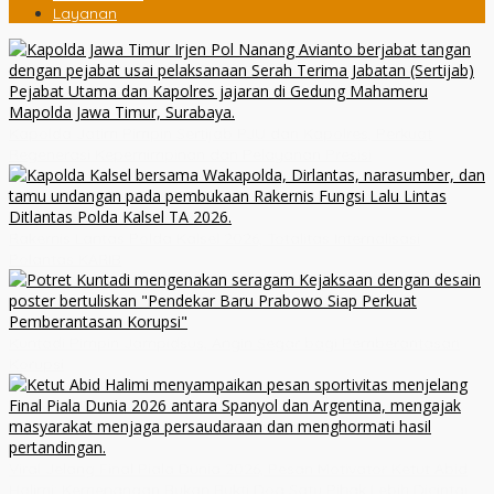
Layanan
Kapolda Jatim Pimpin Sertijab PJU dan Kapolres, Perkuat
Regenerasi Kepemimpinan dan Pelayanan Presisi
Rakernis Lantas Polda Kalsel 2026, Totalitas Internalisasi
Polantas KARIB
Kuntadi Pimpin Jampidsus, Angin Segar bagi Pemberantasan
Korupsi
Viral Jelang Final Piala Dunia 2026, Pesan Motivator Ketut Abid
Halimi: Kemenangan Bukan Bukti Doa Satu Pihak Lebih Dicintai