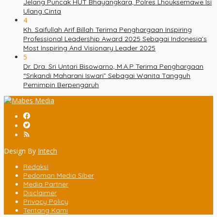
Jelang Puncak HUT Bhayangkara, Polres Lhouksemawe Isi
Ulang Cinta
4
Kh. Saifullah Arif Billah Terima Penghargaan Inspiring
Professional Leadership Award 2025 Sebagai Indonesia’s
Most Inspiring And Visionary Leader 2025
5
Dr. Dra. Sri Untari Bisowarno, M.A.P Terima Penghargaan
“Srikandi Maharani Iswari” Sebagai Wanita Tangguh
Pemimpin Berpengaruh
Design By
Intech
Redaksi
Pedoman Media Siber
Media Partner
Disclaimer
Privacy Policy
Tentang Kami