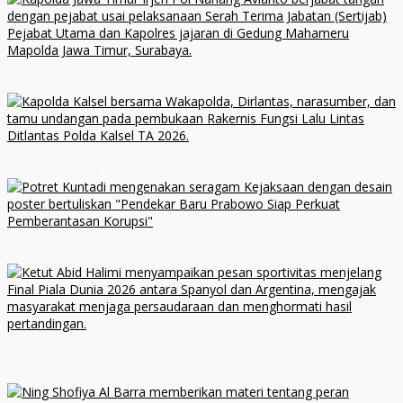
Kapolda Jatim Pimpin Sertijab PJU dan Kapolres, Perkuat
Regenerasi Kepemimpinan dan Pelayanan Presisi
Rakernis Lantas Polda Kalsel 2026, Totalitas Internalisasi
Polantas KARIB
Kuntadi Pimpin Jampidsus, Angin Segar bagi Pemberantasan
Korupsi
Viral Jelang Final Piala Dunia 2026, Pesan Motivator Ketut Abid
Halimi: Kemenangan Bukan Bukti Doa Satu Pihak Lebih Dicintai
Tuhan