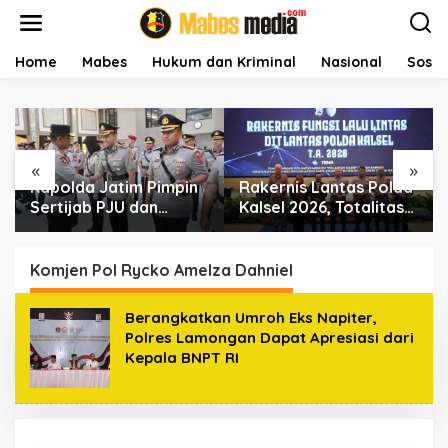
L
e
w
a
Home
Mabes
Hukum dan Kriminal
Nasional
Sosial
t
i
k
e
k
«
»
o
Kapolda Jatim Pimpin
Rakernis Lantas Polda
n
t
Sertijab PJU dan
Kalsel 2026, Totalitas
e
Kapolres, Perkuat
Internalisasi Polantas
n
Regenerasi
KARIB
Kepemimpinan dan
Komjen Pol Rycko Amelza Dahniel
Pelayanan Presisi
Berangkatkan Umroh Eks Napiter,
Polres Lamongan Dapat Apresiasi dari
Kepala BNPT RI