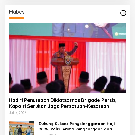
Mabes
Hadiri Penutupan Diklatsarnas Brigade Persis,
Kapolri Serukan Jaga Persatuan-Kesatuan
Juli 6, 2026
Dukung Sukses Penyelenggaraan Haji
2026, Polri Terima Penghargaan dari
Kemenhaj dan Umrah