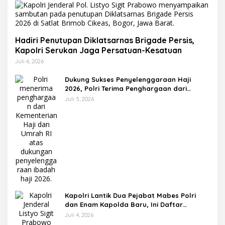
Hadiri Penutupan Diklatsarnas Brigade Persis,
Kapolri Serukan Jaga Persatuan-Kesatuan
Juli 6, 2026
Dukung Sukses Penyelenggaraan Haji
2026, Polri Terima Penghargaan dari
Kemenhaj dan Umrah
Juli 5, 2026
Kapolri Lantik Dua Pejabat Mabes Polri
dan Enam Kapolda Baru, Ini Daftar
Lengkapnya
Juli 4, 2026