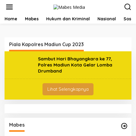
L
e
w
a
Home
Mabes
Hukum dan Kriminal
Nasional
Sosial
t
i
k
e
Piala Kapolres Madiun Cup 2023
k
o
n
Sambut Hari Bhayangkara ke 77,
t
Polres Madiun Kota Gelar Lomba
e
Drumband
n
Lihat Selengkapnya
Mabes