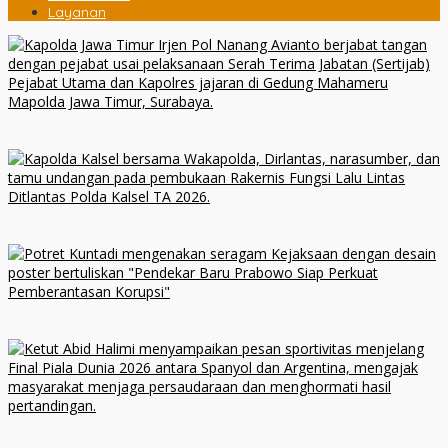
Layanan
Kapolda Jatim Pimpin Sertijab PJU dan Kapolres, Perkuat
Regenerasi Kepemimpinan dan Pelayanan Presisi
Rakernis Lantas Polda Kalsel 2026, Totalitas Internalisasi
Polantas KARIB
Kuntadi Pimpin Jampidsus, Angin Segar bagi Pemberantasan
Korupsi
Viral Jelang Final Piala Dunia 2026, Pesan Motivator Ketut Abid
Halimi: Kemenangan Bukan Bukti Doa Satu Pihak Lebih Dicintai