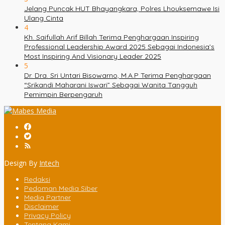
Jelang Puncak HUT Bhayangkara, Polres Lhouksemawe Isi
Ulang Cinta
4
Kh. Saifullah Arif Billah Terima Penghargaan Inspiring
Professional Leadership Award 2025 Sebagai Indonesia’s
Most Inspiring And Visionary Leader 2025
5
Dr. Dra. Sri Untari Bisowarno, M.A.P Terima Penghargaan
“Srikandi Maharani Iswari” Sebagai Wanita Tangguh
Pemimpin Berpengaruh
Design By
Intech
Redaksi
Pedoman Media Siber
Media Partner
Disclaimer
Privacy Policy
Tentang Kami