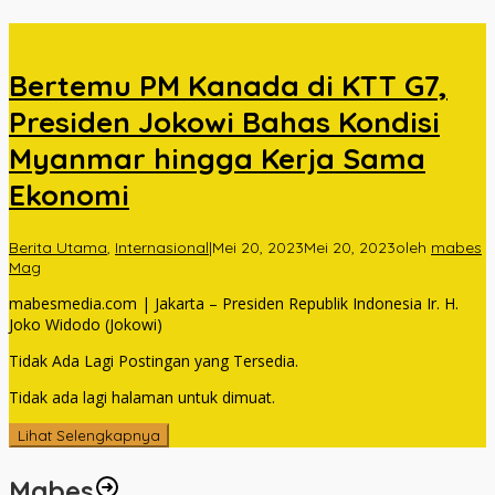
Bertemu PM Kanada di KTT G7,
Presiden Jokowi Bahas Kondisi
Myanmar hingga Kerja Sama
Ekonomi
Berita Utama
,
Internasional
|
Mei 20, 2023
Mei 20, 2023
oleh
mabes
Mag
mabesmedia.com | Jakarta – Presiden Republik Indonesia Ir. H.
Joko Widodo (Jokowi)
Tidak Ada Lagi Postingan yang Tersedia.
Tidak ada lagi halaman untuk dimuat.
Lihat Selengkapnya
Mabes