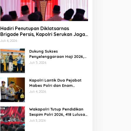
Hadiri Penutupan Diklatsarnas
Brigade Persis, Kapolri Serukan Jaga
Persatuan-Kesatuan
Juli 6, 2026
Dukung Sukses
Penyelenggaraan Haji 2026,
Polri Terima Penghargaan
Juli 5, 2026
dari Kemenhaj dan Umrah
Kapolri Lantik Dua Pejabat
Mabes Polri dan Enam
Kapolda Baru, Ini Daftar
Juli 4, 2026
Lengkapnya
Wakapolri Tutup Pendidikan
Sespim Polri 2026, 418 Lulusan
Diharapkan Siap Hadapi
Juli 3, 2026
Tantangan Era Digital