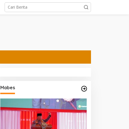
Mabes
Ning Shofiya Al Barra Jadi
Kapolda Jatim Pimpin
Motivator Keluarga
Sertijab PJU dan Kapo
Bahagia Tanpa Narkoba
Perkuat Regenerasi
Kepemimpinan dan
Pelayanan Presisi