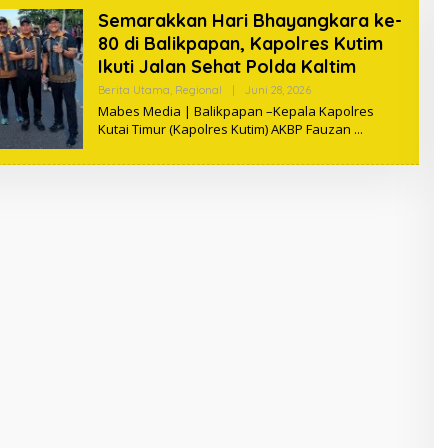
Semarakkan Hari Bhayangkara ke-
80 di Balikpapan, Kapolres Kutim
Ikuti Jalan Sehat Polda Kaltim
Berita Utama
,
Regional
|
Juni 28, 2026
O
L
Mabes Media | Balikpapan –Kepala Kapolres
E
Kutai Timur (Kapolres Kutim) AKBP Fauzan
H
M
A
B
E
S
M
A
G