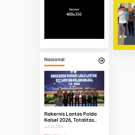
Nasional
Rakernis Lantas Polda
Kalsel 2026, Totalitas
Internalisasi Polantas
Juli 23, 2026
KARIB