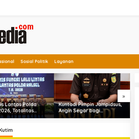
asional
Sosial Politik
Layanan
»
Kuntadi Pimpin Jampidsus,
Viral Jelang Final Piala
Angin Segar bagi
Dunia 2026, Pesan
Pemberantasan Korupsi
Motivator Ketut Abid
Halimi: Kemenangan Bukan
Bukti Doa Satu Pihak Lebih
Kutim
Dicintai Tuhan