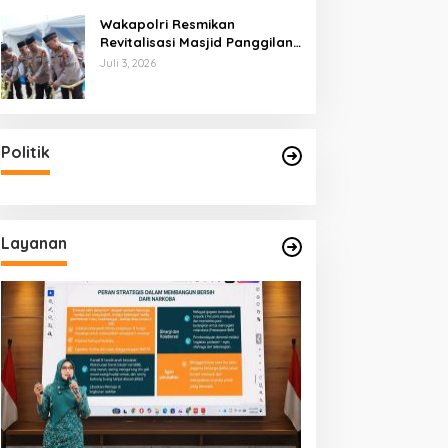
Wakapolri Resmikan
Revitalisasi Masjid Panggilan
Sujud, Perkuat Karakter dan
Juli 3, 2026
Kepemimpinan Polri
Politik
Layanan