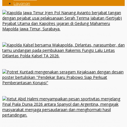
Layanan
Kapolda Jatim Pimpin Sertijab PJU dan Kapolres, Perkuat
Regenerasi Kepemimpinan dan Pelayanan Presisi
Rakernis Lantas Polda Kalsel 2026, Totalitas Internalisasi
Polantas KARIB
Kuntadi Pimpin Jampidsus, Angin Segar bagi Pemberantasan
Korupsi
Viral Jelang Final Piala Dunia 2026, Pesan Motivator Ketut Abid
Halimi: Kemenangan Bukan Bukti Doa Satu Pihak Lebih Dicintai