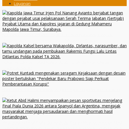
Layanan
Kapolda Jatim Pimpin Sertijab PJU dan Kapolres, Perkuat
Regenerasi Kepemimpinan dan Pelayanan Presisi
Rakernis Lantas Polda Kalsel 2026, Totalitas Internalisasi
Polantas KARIB
Kuntadi Pimpin Jampidsus, Angin Segar bagi Pemberantasan
Korupsi
Viral Jelang Final Piala Dunia 2026, Pesan Motivator Ketut Abid
Halimi: Kemenangan Bukan Bukti Doa Satu Pihak Lebih Dicintai