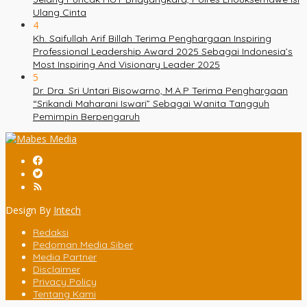
Ulang Cinta
4
Kh. Saifullah Arif Billah Terima Penghargaan Inspiring
Professional Leadership Award 2025 Sebagai Indonesia’s
Most Inspiring And Visionary Leader 2025
5
Dr. Dra. Sri Untari Bisowarno, M.A.P Terima Penghargaan
“Srikandi Maharani Iswari” Sebagai Wanita Tangguh
Pemimpin Berpengaruh
Design By
Intech
Redaksi
Pedoman Media Siber
Media Partner
Disclaimer
Privacy Policy
Tentang Kami