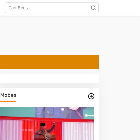
Mabes
iral Jelang Final Piala
Ning Shofiya Al Barra Jadi
unia 2026, Pesan
Motivator Keluarga
otivator Ketut Abid
Bahagia Tanpa Narkoba
alimi: Kemenangan Bukan
ukti Doa Satu Pihak Lebih
icintai Tuhan