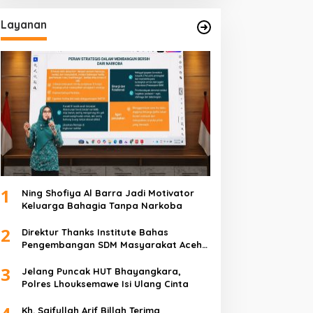
Layanan
1
Ning Shofiya Al Barra Jadi Motivator
Keluarga Bahagia Tanpa Narkoba
2
Direktur Thanks Institute Bahas
Pengembangan SDM Masyarakat Aceh
Bersama Bunda Salma Mualem
3
Jelang Puncak HUT Bhayangkara,
Polres Lhouksemawe Isi Ulang Cinta
Kh. Saifullah Arif Billah Terima