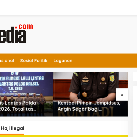
asional
Sosial Politik
Layanan
»
is Lantas Polda
Kuntadi Pimpin Jampidsus,
V
2026, Totalitas
Angin Segar bagi
D
lisasi Polantas
Pemberantasan Korupsi
M
H
B
Haji Ilegal
D