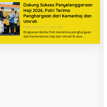
Dukung Sukses Penyelenggaraan
Haji 2026, Polri Terima
Penghargaan dari Kemenhaj dan
Umrah
Mabes
,
Nasional
|
Juli 5, 2026
O
L
Ringkasan Berita Polri menerima penghargaan
E
dari Kementerian Haji dan Umrah RI atas
H
M
A
B
E
S
M
A
G