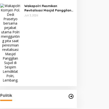
Wakapolri Resmikan
Revitalisasi Masjid Panggilan
Sujud, Perkuat Karakter dan
Juli 3, 2026
Kepemimpinan Polri
Politik