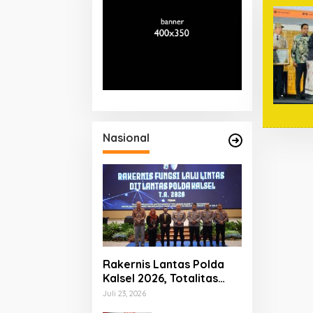
Nasional
Rakernis Lantas Polda
Kalsel 2026, Totalitas
Internalisasi Polantas
Juli 23, 2026
KARIB