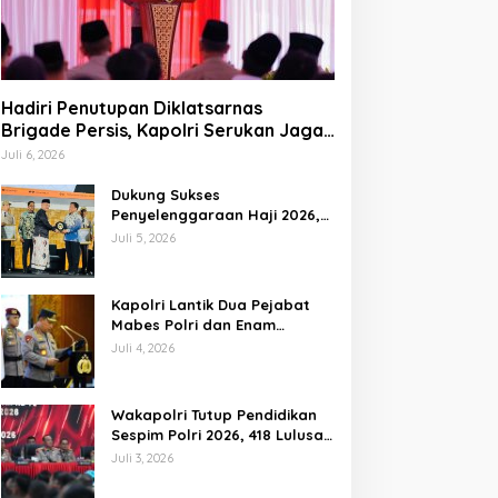
Hadiri Penutupan Diklatsarnas
Brigade Persis, Kapolri Serukan Jaga
Persatuan-Kesatuan
Juli 6, 2026
Dukung Sukses
Penyelenggaraan Haji 2026,
Polri Terima Penghargaan
Juli 5, 2026
dari Kemenhaj dan Umrah
Kapolri Lantik Dua Pejabat
Mabes Polri dan Enam
Kapolda Baru, Ini Daftar
Juli 4, 2026
Lengkapnya
Wakapolri Tutup Pendidikan
Sespim Polri 2026, 418 Lulusan
Diharapkan Siap Hadapi
Juli 3, 2026
Tantangan Era Digital