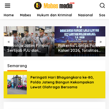
L
e
w
a
Home
Mabes
Hukum dan Kriminal
Nasional
Sosial
t
i
k
e
k
«
»
o
Kapolda Jatim Pimpin
Rakernis Lantas Polda
Ku
n
t
Sertijab PJU dan
Kalsel 2026, Totalitas
Ja
e
Kapolres, Perkuat
Internalisasi Polantas
Se
n
Regenerasi
KARIB
Pe
Kepemimpinan dan
Ko
Semarang
Pelayanan Presisi
Peringati Hari Bhayangkara ke-80,
Polda Jateng Bangun Kekompakan
Lewat Olahraga Bersama