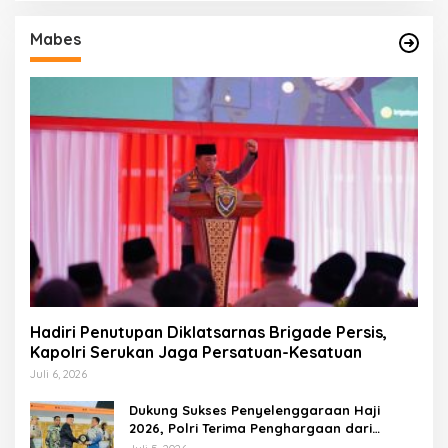
Mabes
Hadiri Penutupan Diklatsarnas Brigade Persis,
Kapolri Serukan Jaga Persatuan-Kesatuan
Juli 6, 2026
Dukung Sukses Penyelenggaraan Haji
2026, Polri Terima Penghargaan dari
Kemenhaj dan Umrah