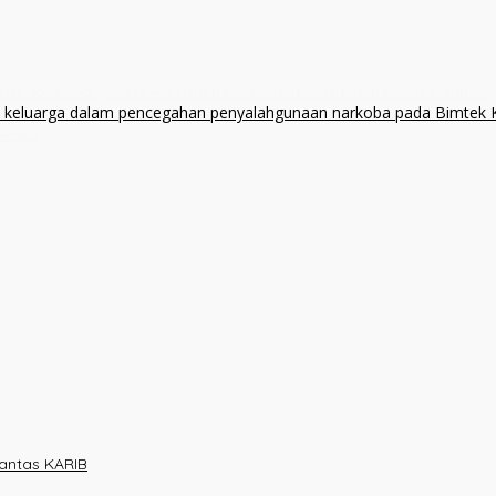
alimi: Kemenangan Bukan Bukti Doa Satu Pihak Lebih Dicintai Tuhan
rkoba
olantas KARIB