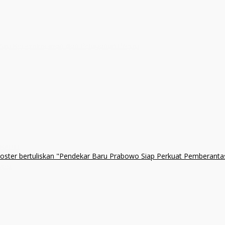
erasi Kepemimpinan dan Pelayanan Presisi
 KARIB
upsi