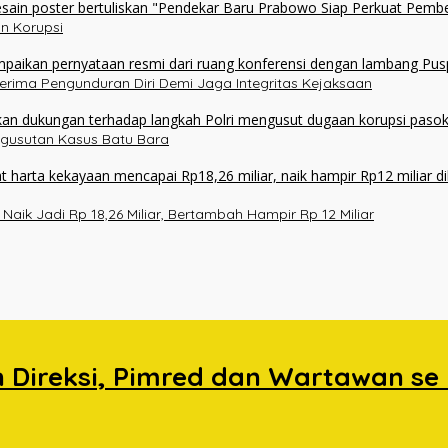
n Korupsi
erima Pengunduran Diri Demi Jaga Integritas Kejaksaan
ngusutan Kasus Batu Bara
ik Jadi Rp 18,26 Miliar, Bertambah Hampir Rp 12 Miliar
n Direksi, Pimred dan Wartawan se