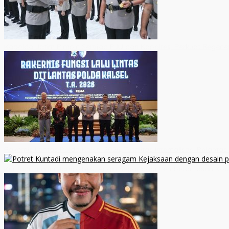
Kapolda Jatim Pimpin Sertijab PJU dan Kapolres, Perkuat Regen
Rakernis Lantas Polda Kalsel 2026, Totalitas Internalisasi Polantas
Kuntadi Pimpin Jampidsus, Angin Segar bagi Pemberantasan Kor