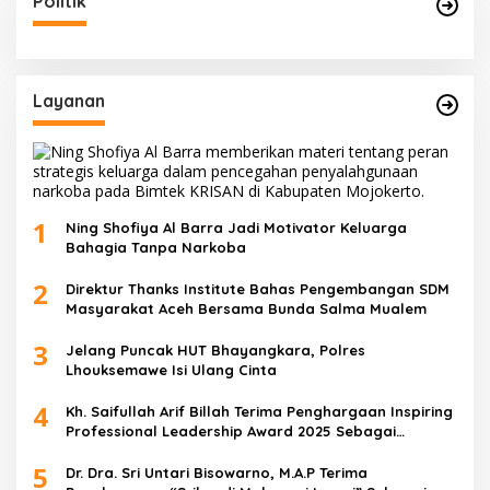
Politik
Layanan
1
Ning Shofiya Al Barra Jadi Motivator Keluarga
Bahagia Tanpa Narkoba
2
Direktur Thanks Institute Bahas Pengembangan SDM
Masyarakat Aceh Bersama Bunda Salma Mualem
3
Jelang Puncak HUT Bhayangkara, Polres
Lhouksemawe Isi Ulang Cinta
4
Kh. Saifullah Arif Billah Terima Penghargaan Inspiring
Professional Leadership Award 2025 Sebagai
Indonesia’s Most Inspiring And Visionary Leader 2025
5
Dr. Dra. Sri Untari Bisowarno, M.A.P Terima