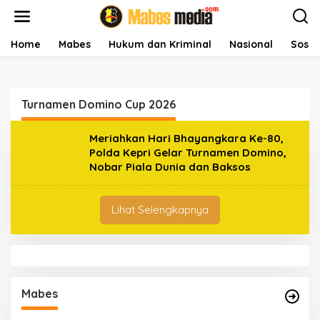
L
e
w
a
Home
Mabes
Hukum dan Kriminal
Nasional
Sosial
t
i
k
e
Turnamen Domino Cup 2026
k
o
n
Meriahkan Hari Bhayangkara Ke-80,
t
Polda Kepri Gelar Turnamen Domino,
e
Nobar Piala Dunia dan Baksos
n
Lihat Selengkapnya
Mabes