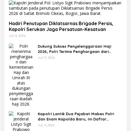
Hadiri Penutupan Diklatsarnas Brigade Persis,
Kapolri Serukan Jaga Persatuan-Kesatuan
Juli 6, 2026
Dukung Sukses Penyelenggaraan Haji
2026, Polri Terima Penghargaan dari
Kemenhaj dan Umrah
Juli 5, 2026
Kapolri Lantik Dua Pejabat Mabes Polri
dan Enam Kapolda Baru, Ini Daftar
Lengkapnya
Juli 4, 2026