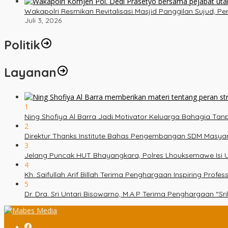
Wakapolri Resmikan Revitalisasi Masjid Panggilan Sujud, P
Juli 3, 2026
Politik
Layanan
1
Ning Shofiya Al Barra Jadi Motivator Keluarga Bahagia Ta
2
Direktur Thanks Institute Bahas Pengembangan SDM Masy
3
Jelang Puncak HUT Bhayangkara, Polres Lhouksemawe Isi U
4
Kh. Saifullah Arif Billah Terima Penghargaan Inspiring Prof
5
Dr. Dra. Sri Untari Bisowarno, M.A.P Terima Penghargaan “