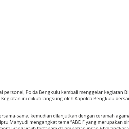
 personel, Polda Bengkulu kembali menggelar kegiatan Bi
. Kegiatan ini diikuti langsung oleh Kapolda Bengkulu ber
bersama-sama, kemudian dilanjutkan dengan ceramah agama 
iptu Mahyudi mengangkat tema “ABDI” yang merupakan singka
moral yang wajib tertanam dalam setiap insan Bhayangkara