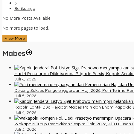
6
Berikutnya
No More Posts Available.
No more pages to load.
View More
Mabes
Hadiri Penutupan Diklatsarnas Brigade Persis, Kapolri Ser
Juli 6, 2026
Dukung Sukses Penyelenggaraan Haji 2026, Polri Terima P
Juli 5, 2026
Kapolri Lantik Dua Pejabat Mabes Polri dan Enam Kapolda B
Juli 4, 2026
Wakapolri Tutup Pendidikan Sespim Polri 2026, 418 Lulusan
Juli 3, 2026