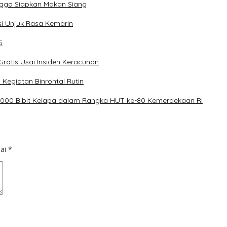
ngga Siapkan Makan Siang
i Unjuk Rasa Kemarin
G
ratis Usai Insiden Keracunan
Kegiatan Binrohtal Rutin
000 Bibit Kelapa dalam Rangka HUT ke-80 Kemerdekaan RI
dai
*