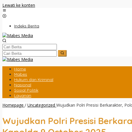
Lewati ke konten
Indeks Berita
Home
Mabes
Hukum dan Kriminal
Nasional
Sosial Politik
Layanan
Homepage
/
Uncategorized
Wujudkan Polri Presisi Berkarakter, P
Wujudkan Polri Presisi Berka