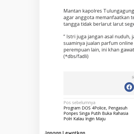
Mantan kapolres Tulungagung
agar anggota memanfaatkan te
tangga tidak berlarut larut seg
” Istri juga jangan asal nuduh
suaminya jualan parfum online 
perempuan lain, ini khan gawat
(*dbs/fadli)
I
N
Pos sebelumnya
Program DOS 4Police, Pengasuh
a
Ponpes Singa Putih Buka Rahasia
v
Polri Kalau Ingin Maju
i
Jangan Lewatkan