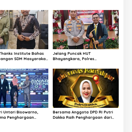
Thanks Institute Bahas
Jelang Puncak HUT
angan SDM Masyarakat
Bhayangkara, Polres
rsama Bunda Salma
Lhouksemawe Isi Ulang Cinta
Sri Untari Bisowarno,
Bersama Anggota DPD RI Putri
rima Penghargaan
Dakka Raih Penghargaan dari
 Maharani Iswari”
Pusat Penelitian dan Kajian
Wanita Tangguh
Tokoh-Tokoh Nusantara sebagai