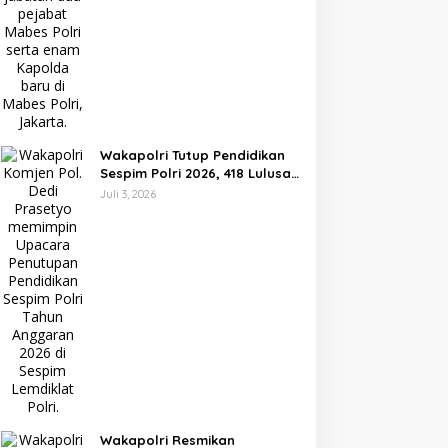
Wakapolri Tutup Pendidikan
Sespim Polri 2026, 418 Lulusan
Diharapkan Siap Hadapi
Juli 3, 2026
Tantangan Era Digital
Wakapolri Resmikan