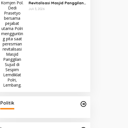
Revitalisasi Masjid Panggilan
Sujud, Perkuat Karakter dan
Juli 3, 2026
Kepemimpinan Polri
Politik