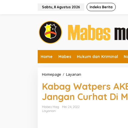
L
e
Sabtu, 8 Agustus 2026
Indeks Berita
w
a
t
i
k
e
k
o
n
Home
Mabes
Hukum dan Kriminal
N
t
e
n
Homepage
/
Layanan
K
a
Kabag Watpers AKBP 
b
a
Jangan Curhat Di 
g
W
a
Mabes Mag
Mei 24, 2022
t
Layanan
p
e
r