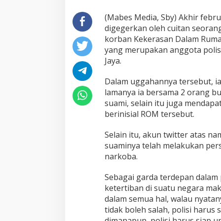
(Mabes Media, Sby) Akhir februar
digegerkan oleh cuitan seora
korban Kekerasan Dalam Ruma
yang merupakan anggota polisi
Jaya.
Dalam uggahannya tersebut, i
lamanya ia bersama 2 orang bu
suami, selain itu juga mendapat
berinisial ROM tersebut.
Selain itu, akun twitter atas 
suaminya telah melakukan pe
narkoba.
Sebagai garda terdepan dala
ketertiban di suatu negara mak
dalam semua hal, walau nyatany
tidak boleh salah, polisi harus
dimanapun, polisi harus siap u