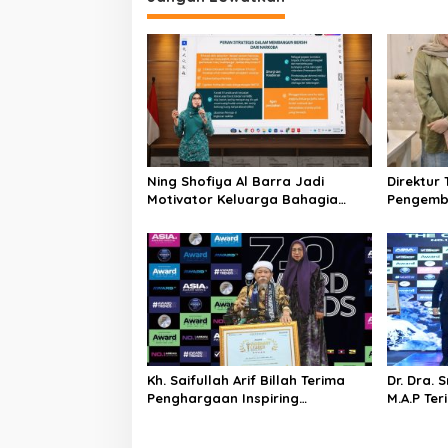
g
a
s
i
p
o
s
Ning Shofiya Al Barra Jadi
Direktur 
Motivator Keluarga Bahagia
Pengemb
Tanpa Narkoba
Aceh Be
Mualem
Kh. Saifullah Arif Billah Terima
Dr. Dra. 
Penghargaan Inspiring
M.A.P Te
Professional Leadership Award
“Srikandi
2025 Sebagai Indonesia’s Most
Sebagai 