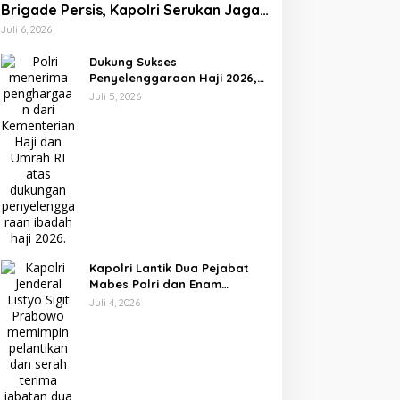
Brigade Persis, Kapolri Serukan Jaga
Persatuan-Kesatuan
Juli 6, 2026
Dukung Sukses
Penyelenggaraan Haji 2026,
Polri Terima Penghargaan
Juli 5, 2026
dari Kemenhaj dan Umrah
Kapolri Lantik Dua Pejabat
Mabes Polri dan Enam
Kapolda Baru, Ini Daftar
Juli 4, 2026
Lengkapnya