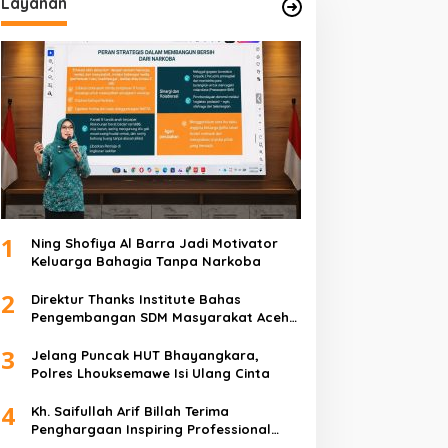
Layanan
1
Ning Shofiya Al Barra Jadi Motivator
Keluarga Bahagia Tanpa Narkoba
2
Direktur Thanks Institute Bahas
Pengembangan SDM Masyarakat Aceh
Bersama Bunda Salma Mualem
3
Jelang Puncak HUT Bhayangkara,
Polres Lhouksemawe Isi Ulang Cinta
4
Kh. Saifullah Arif Billah Terima
Penghargaan Inspiring Professional
Leadership Award 2025 Sebagai