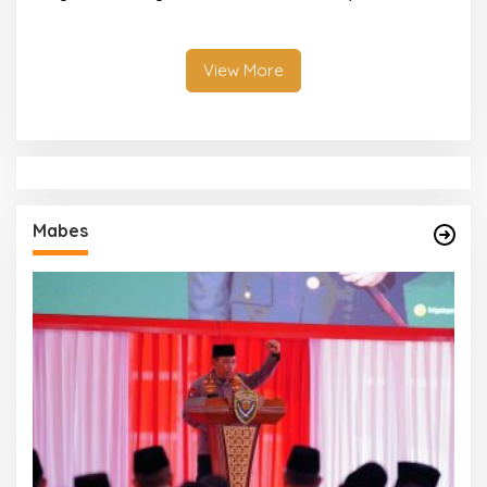
Makan Bergizi Gratis Usai
Personelnya melalui
Insiden Keracunan
Kegiatan Binrohtal Rutin
View More
Mabes