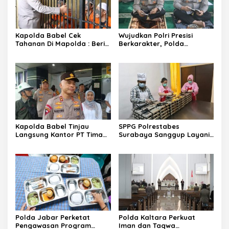
Kapolda Babel Cek
Wujudkan Polri Presisi
Tahanan Di Mapolda : Beri
Berkarakter, Polda
Candaan Hingga Siapkan
Bengkulu Gelar Pembinaan
Makan Siang
Rohani Bersama Kapolda 9
October 2025
Kapolda Babel Tinjau
SPPG Polrestabes
Langsung Kantor PT Timah
Surabaya Sanggup Layani
Pasca Aksi Unjuk Rasa
3.119 Porsi MBG
Kemarin
Polda Jabar Perketat
​Polda Kaltara Perkuat
Pengawasan Program
Iman dan Taqwa