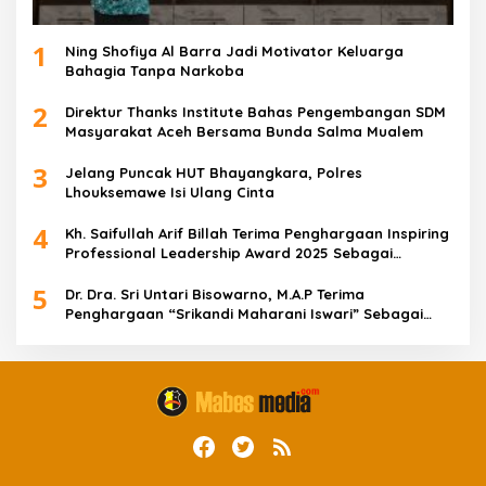
1
Ning Shofiya Al Barra Jadi Motivator Keluarga
Bahagia Tanpa Narkoba
2
Direktur Thanks Institute Bahas Pengembangan SDM
Masyarakat Aceh Bersama Bunda Salma Mualem
3
Jelang Puncak HUT Bhayangkara, Polres
Lhouksemawe Isi Ulang Cinta
4
Kh. Saifullah Arif Billah Terima Penghargaan Inspiring
Professional Leadership Award 2025 Sebagai
Indonesia’s Most Inspiring And Visionary Leader 2025
5
Dr. Dra. Sri Untari Bisowarno, M.A.P Terima
Penghargaan “Srikandi Maharani Iswari” Sebagai
Wanita Tangguh Pemimpin Berpengaruh