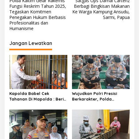
Polda Kaltim Gelar Rakernis
Satgas Ops Damai Cartenz
a
Fungsi Reskrim Tahun 2025,
Berbagi Bingkisan Makanan
v
Tegaskan Komitmen
Ke Warga Kampung Ansudu,
Penegakan Hukum Berbasis
Sarmi, Papua
i
Profesionalitas dan
Humanisme
g
a
Jangan Lewatkan
s
i
p
o
s
Kapolda Babel Cek
Wujudkan Polri Presisi
Tahanan Di Mapolda : Beri
Berkarakter, Polda
Candaan Hingga Siapkan
Bengkulu Gelar Pembinaan
Makan Siang
Rohani Bersama Kapolda 9
October 2025