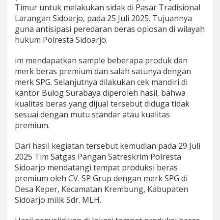
e
Timur untuk melakukan sidak di Pasar Tradisional
r
Larangan Sidoarjo, pada 25 Juli 2025. Tujuannya
m
guna antisipasi peredaran beras oplosan di wilayah
a
hukum Polresta Sidoarjo.
i
n
a
im mendapatkan sample beberapa produk dan
n
merk beras premium dan salah satunya dengan
S
merk SPG. Selanjutnya dilakukan cek mandiri di
o
kantor Bulog Surabaya diperoleh hasil, bahwa
a
l
kualitas beras yang dijual tersebut diduga tidak
M
sesuai dengan mutu standar atau kualitas
u
premium.
t
u
Dari hasil kegiatan tersebut kemudian pada 29 Juli
B
e
2025 Tim Satgas Pangan Satreskrim Polresta
r
Sidoarjo mendatangi tempat produksi beras
a
premium oleh CV. SP Grup dengan merk SPG di
s
Desa Keper, Kecamatan Krembung, Kabupaten
”
Sidoarjo milik Sdr. MLH.