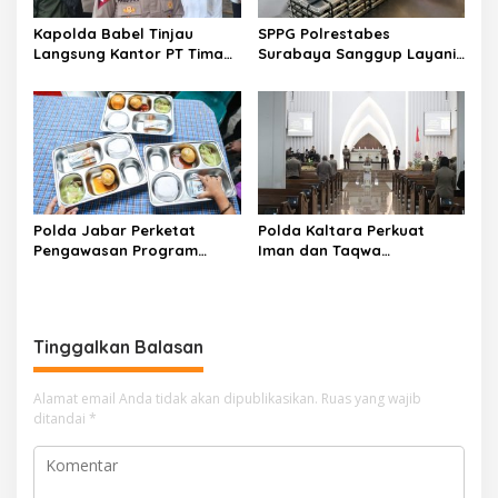
Kapolda Babel Tinjau
SPPG Polrestabes
Langsung Kantor PT Timah
Surabaya Sanggup Layani
Pasca Aksi Unjuk Rasa
3.119 Porsi MBG
Kemarin
Polda Jabar Perketat
​Polda Kaltara Perkuat
Pengawasan Program
Iman dan Taqwa
Makan Bergizi Gratis Usai
Personelnya melalui
Insiden Keracunan
Kegiatan Binrohtal Rutin
Tinggalkan Balasan
Alamat email Anda tidak akan dipublikasikan.
Ruas yang wajib
ditandai
*