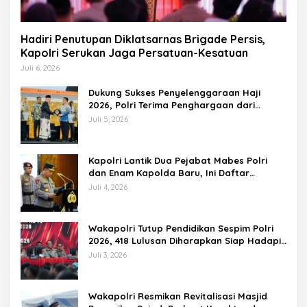
Hadiri Penutupan Diklatsarnas Brigade Persis,
Kapolri Serukan Jaga Persatuan-Kesatuan
Juli 6, 2026
Dukung Sukses Penyelenggaraan Haji
2026, Polri Terima Penghargaan dari
Kemenhaj dan Umrah
Juli 5, 2026
Kapolri Lantik Dua Pejabat Mabes Polri
dan Enam Kapolda Baru, Ini Daftar
Lengkapnya
Juli 4, 2026
Wakapolri Tutup Pendidikan Sespim Polri
2026, 418 Lulusan Diharapkan Siap Hadapi
Tantangan Era Digital
Juli 3, 2026
Wakapolri Resmikan Revitalisasi Masjid