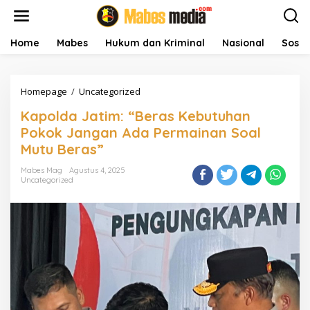
L
e
w
a
Home
Mabes
Hukum dan Kriminal
Nasional
Sosial
t
i
k
Homepage
/
Uncategorized
K
e
a
k
Kapolda Jatim: “Beras Kebutuhan
p
o
o
n
Pokok Jangan Ada Permainan Soal
l
t
Mutu Beras”
d
e
a
n
Mabes Mag
Agustus 4, 2025
J
Uncategorized
a
t
i
m
:
“
B
e
r
a