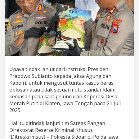
s
K
e
b
u
t
u
h
a
n
P
o
Upaya tindak lanjut dari instruksi Presiden
k
o
Prabowo Subianto kepada Jaksa Agung dan
k
Kapolri, untuk mengusut tuntas kasus beras
J
oplosan atau tidak sesuai mutu standar klaim
a
kemasan pada saat peluncuran Koperasi Desa
n
Merah Putih di Klaten, Jawa Tengah pada 21 Juli
g
a
2025.
n
A
Hal itu ditindak lanjuti tim Satgas Pangan
d
Direktorat Reserse Kriminal Khusus
a
(Ditreskrimsus) – Polresta Sidoarjo, Polda Jawa
P