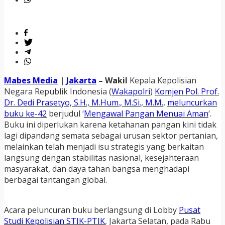
Mabes Media
|
Jakarta
– Wakil
Kepala Kepolisian
Negara Republik Indonesia (
Wakapolri
)
Komjen Pol. Prof.
Dr. Dedi Prasetyo, S.H., M.Hum., M.Si., M.M.
,
meluncurkan
buku ke-42
berjudul ‘
Mengawal Pangan Menuai Aman
‘.
Buku ini diperlukan karena ketahanan pangan kini tidak
lagi dipandang semata sebagai urusan sektor pertanian,
melainkan telah menjadi isu strategis yang berkaitan
langsung dengan stabilitas nasional, kesejahteraan
masyarakat, dan daya tahan bangsa menghadapi
berbagai tantangan global.
Acara peluncuran buku berlangsung di Lobby
Pusat
Studi Kepolisian STIK-PTIK
, Jakarta Selatan, pada Rabu