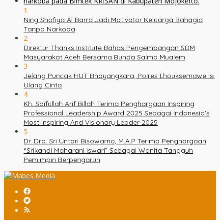
1
Ning Shofiya Al Barra Jadi Motivator Keluarga Bahagia
Tanpa Narkoba
2
Direktur Thanks Institute Bahas Pengembangan SDM
Masyarakat Aceh Bersama Bunda Salma Mualem
3
Jelang Puncak HUT Bhayangkara, Polres Lhouksemawe Isi
Ulang Cinta
4
Kh. Saifullah Arif Billah Terima Penghargaan Inspiring
Professional Leadership Award 2025 Sebagai Indonesia’s
Most Inspiring And Visionary Leader 2025
5
Dr. Dra. Sri Untari Bisowarno, M.A.P Terima Penghargaan
“Srikandi Maharani Iswari” Sebagai Wanita Tangguh
Pemimpin Berpengaruh