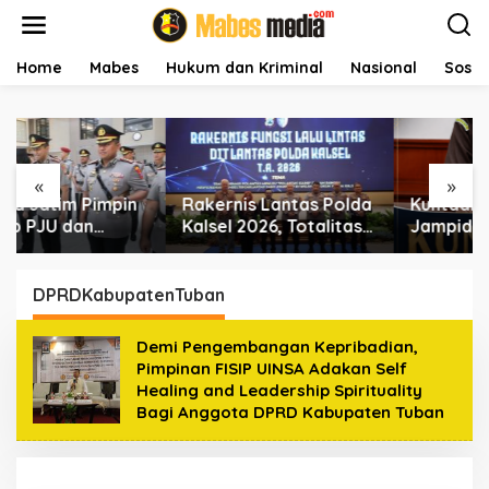
L
e
w
a
Home
Mabes
Hukum dan Kriminal
Nasional
Sosial
t
i
k
e
k
«
»
o
Rakernis Lantas Polda
Kuntadi Pimpin
n
t
Kalsel 2026, Totalitas
Jampidsus, Angin
e
Internalisasi Polantas
Segar bagi
n
KARIB
Pemberantasan
Korupsi
DPRDKabupatenTuban
Demi Pengembangan Kepribadian,
Pimpinan FISIP UINSA Adakan Self
Healing and Leadership Spirituality
Bagi Anggota DPRD Kabupaten Tuban