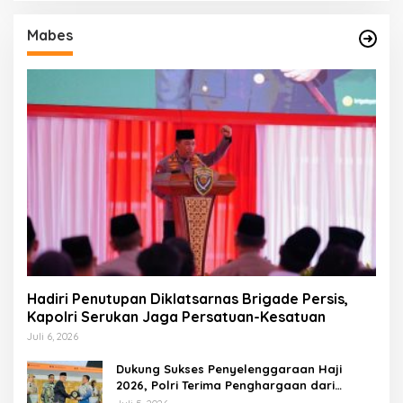
Mabes
Hadiri Penutupan Diklatsarnas Brigade Persis,
Kapolri Serukan Jaga Persatuan-Kesatuan
Juli 6, 2026
Dukung Sukses Penyelenggaraan Haji
2026, Polri Terima Penghargaan dari
Kemenhaj dan Umrah