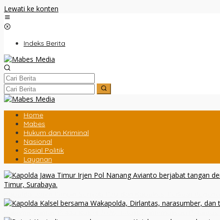
Lewati ke konten
Indeks Berita
Home
Mabes
Hukum dan Kriminal
Nasional
Sosial Politik
Layanan
Kapolda Jatim Pimpin Sertijab PJU dan Kapolres, Perkuat Regen
Rakernis Lantas Polda Kalsel 2026, Totalitas Internalisasi Polantas