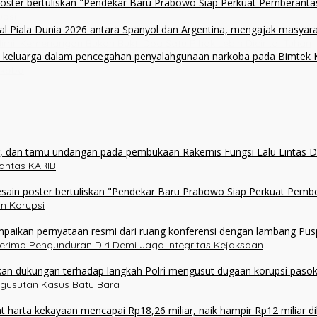
upsi
alimi: Kemenangan Bukan Bukti Doa Satu Pihak Lebih Dicintai Tuhan
rkoba
olantas KARIB
n Korupsi
erima Pengunduran Diri Demi Jaga Integritas Kejaksaan
ngusutan Kasus Batu Bara