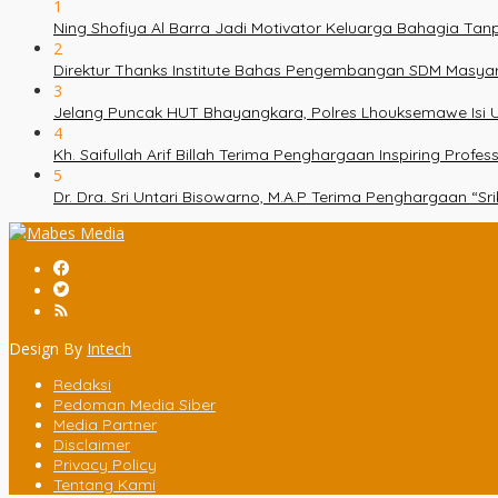
1
Ning Shofiya Al Barra Jadi Motivator Keluarga Bahagia Ta
2
Direktur Thanks Institute Bahas Pengembangan SDM Masy
3
Jelang Puncak HUT Bhayangkara, Polres Lhouksemawe Isi U
4
Kh. Saifullah Arif Billah Terima Penghargaan Inspiring Prof
5
Dr. Dra. Sri Untari Bisowarno, M.A.P Terima Penghargaan “
Design By
Intech
Redaksi
Pedoman Media Siber
Media Partner
Disclaimer
Privacy Policy
Tentang Kami