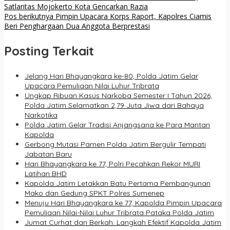
Satlantas Mojokerto Kota Gencarkan Razia
Pos berikutnya
Pimpin Upacara Korps Raport, Kapolres Ciamis
Beri Penghargaan Dua Anggota Berprestasi
Posting Terkait
Jelang Hari Bhayangkara ke-80, Polda Jatim Gelar
Upacara Pemuliaan Nilai Luhur Tribrata
Ungkap Ribuan Kasus Narkoba Semester I Tahun 2026,
Polda Jatim Selamatkan 2,79 Juta Jiwa dari Bahaya
Narkotika
Polda Jatim Gelar Tradisi Anjangsana ke Para Mantan
Kapolda
Gerbong Mutasi Pamen Polda Jatim Bergulir Tempati
Jabatan Baru
Hari Bhayangkara ke 77, Polri Pecahkan Rekor MURI
Latihan BHD
Kapolda Jatim Letakkan Batu Pertama Pembangunan
Mako dan Gedung SPKT Polres Sumenep
Menuju Hari Bhayangkara ke 77, Kapolda Pimpin Upacara
Pemuliaan Nilai-Nilai Luhur Tribrata Pataka Polda Jatim
Jumat Curhat dan Berkah: Langkah Efektif Kapolda Jatim