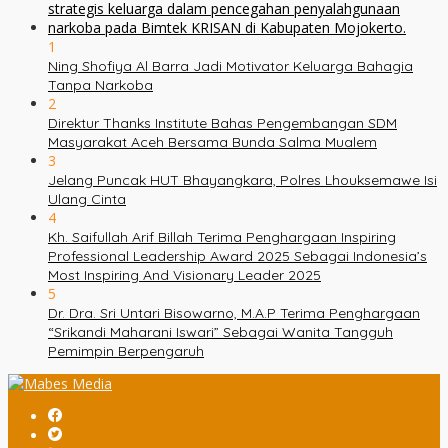
1
Ning Shofiya Al Barra Jadi Motivator Keluarga Bahagia
Tanpa Narkoba
2
Direktur Thanks Institute Bahas Pengembangan SDM
Masyarakat Aceh Bersama Bunda Salma Mualem
3
Jelang Puncak HUT Bhayangkara, Polres Lhouksemawe Isi
Ulang Cinta
4
Kh. Saifullah Arif Billah Terima Penghargaan Inspiring
Professional Leadership Award 2025 Sebagai Indonesia’s
Most Inspiring And Visionary Leader 2025
5
Dr. Dra. Sri Untari Bisowarno, M.A.P Terima Penghargaan
“Srikandi Maharani Iswari” Sebagai Wanita Tangguh
Pemimpin Berpengaruh