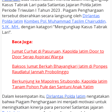
Kasus Tabrak Lari pada Satlantas Jajaran Polda Jatim
Periode Triwulan I Tahun 2023 . Piagam Penghargaan
tersebut diserahkan secara langsung oleh
Dirlantas
Polda Jatim
Kombes Pol. Muhammad Taslim Chairuddin,
S.IK., MH.
,
dengan katagori ”Mengungkap Kasus Tabrak
Lari”.
Baca Juga:
Jumat Curhat di Pasuruan, Kapolda Jatim Door to
Door Serap Aspirasi Warga
Baksos Jumat Berkah Bhayangkari Jatim di Ponpes
Raudlatul Jannah Probolinggo
Berkunjung ke Mapolres Situbondo, Kapolda Jatim
Tanam Pohon Pule dan Santuni Anak Yatim
Dalam kesempatan itu,
Dirlantas Polda Jatim
nengatakan
bahwa Piagam Penghargaan ini menjadi motivasi untuk
meningkatkan kinerja para personel Satlantas jajaran