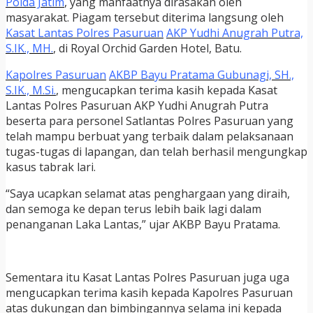
Polda Jatim
, yang manfaatnya dirasakan oleh
masyarakat. Piagam tersebut diterima langsung oleh
Kasat Lantas Polres Pasuruan
AKP Yudhi Anugrah Putra,
S.IK., MH.
, di Royal Orchid Garden Hotel, Batu.
Kapolres Pasuruan
AKBP Bayu Pratama Gubunagi, SH.,
S.IK., M.Si.
, mengucapkan terima kasih kepada Kasat
Lantas Polres Pasuruan AKP Yudhi Anugrah Putra
beserta para personel Satlantas Polres Pasuruan yang
telah mampu berbuat yang terbaik dalam pelaksanaan
tugas-tugas di lapangan, dan telah berhasil mengungkap
kasus tabrak lari.
“Saya ucapkan selamat atas penghargaan yang diraih,
dan semoga ke depan terus lebih baik lagi dalam
penanganan Laka Lantas,” ujar AKBP Bayu Pratama.
Sementara itu Kasat Lantas Polres Pasuruan juga uga
mengucapkan terima kasih kepada Kapolres Pasuruan
atas dukungan dan bimbingannya selama ini kepada