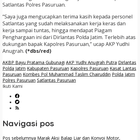
Satlantas Polres Pasuruan.
“Saya juga mengucapkan terima kasih kepada personel
Satlantas yang sudah melaksanakan kerja keras dan
kerja sampai tuntas, hingga mendapat Piagam
Penghargaan ini dari Dirlantas Polda Jatim. Terlebih atas
dukungan bapak Kapolres Pasuruan,” ucap AKP Yudhi
Anugrah.
(*dbs/red)
AKBP Bayu Pratama Gubunagi
AKP Yudhi Anugrah Putra
Dirlantas
Polda Jatim
Kabupaten Pasuruan
Kapolres Pasuruan
Kasat Lantas
Pasuruan
Kombes Pol Muhammad Taslim Chairuddin
Polda Jatim
Polres Pasuruan
Satlantas Pasuruan
Ikuti Kami
Navigasi pos
Pos sebelumnya
Marak Aksi Balap Liar dan Konvoi Motor,