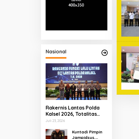
Nasional
Rakernis Lantas Polda
Kalsel 2026, Totalitas
Internalisasi Polantas
Juli 23, 2026
KARIB
Kuntadi Pimpin
Jampidsus,