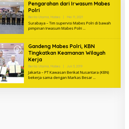
Pengarahan dari Irwasum Mabes
Polri
Berita Utama
,
Mabes
|
Mei 11, 2021
O
L
Surabaya – Tim supervisi Mabes Polri di bawah
E
pimpinan Irwasum Mabes Polri
H
A
D
M
Gandeng Mabes Polri, KBN
I
N
Tingkatkan Keamanan Wilayah
Kerja
Berita Utama
,
Mabes
|
Juli 3, 2019
O
L
Jakarta – PT Kawasan Berikat Nusantara (KBN)
E
bekerja sama dengan Markas Besar
H
A
D
M
I
N