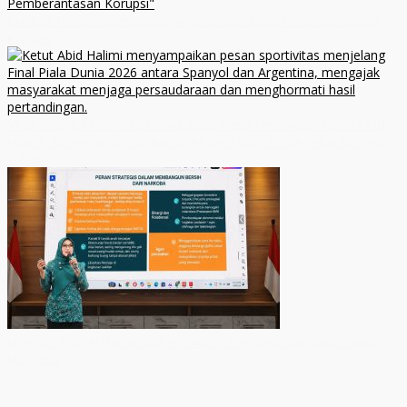
Kuntadi Pimpin Jampidsus, Angin Segar bagi Pemberantasan
Korupsi
Viral Jelang Final Piala Dunia 2026, Pesan Motivator Ketut Abid
Halimi: Kemenangan Bukan Bukti Doa Satu Pihak Lebih Dicintai
Tuhan
Ning Shofiya Al Barra Jadi Motivator Keluarga Bahagia Tanpa
Narkoba