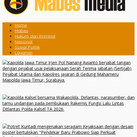
Home
Mabes
Hukum dan Kriminal
Nasional
Sosial Politik
Layanan
Kapolda Jatim Pimpin Sertijab PJU dan Kapolres, Perkuat
Regenerasi Kepemimpinan dan Pelayanan Presisi
Rakernis Lantas Polda Kalsel 2026, Totalitas Internalisasi
Polantas KARIB