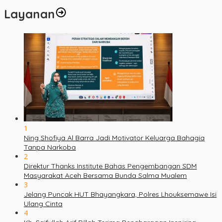
Layanan
1
Ning Shofiya Al Barra Jadi Motivator Keluarga Bahagia
Tanpa Narkoba
2
Direktur Thanks Institute Bahas Pengembangan SDM
Masyarakat Aceh Bersama Bunda Salma Mualem
3
Jelang Puncak HUT Bhayangkara, Polres Lhouksemawe Isi
Ulang Cinta
4