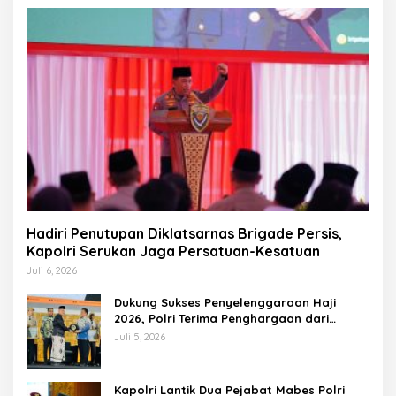
Hadiri Penutupan Diklatsarnas Brigade Persis,
Kapolri Serukan Jaga Persatuan-Kesatuan
Juli 6, 2026
Dukung Sukses Penyelenggaraan Haji
2026, Polri Terima Penghargaan dari
Kemenhaj dan Umrah
Juli 5, 2026
Kapolri Lantik Dua Pejabat Mabes Polri