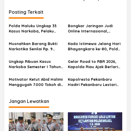
g
Posting Terkait
a
s
Polda Maluku Ungkap 33
Bongkar Jaringan Judi
i
Kasus Narkoba, Pelaku
Online Internasional,
p
Gunakan Instagram untuk
Bareskrim Polri Tetapkan
Bertransaksi
287 WNA dan 4 WNI Jadi
Musnahkan Barang Bukti
Kado Istimewa Jelang Hari
o
Tersangka
Narkotika Senilai Rp. 9
Bhayangkara ke-80, Polda
s
Miliar, Tujuh Tersangka
Riau Raih Dua
Diamankan Polresta
Penghargaan Keterbukaan
Ungkap Ribuan Kasus
Gelar Road to RBR 2026,
Barelang
Informasi Publik
Narkoba Semester I Tahun
Kapolda Riau Ajak Berlari
2026, Polda Jatim
Lawan Karhutla dan Jaga
Selamatkan 2,79 Juta Jiwa
Ekosistem
Motivator Ketut Abid Halimi
Kapolresta Pekanbaru
dari Bahaya Narkotika
Menggugah 7.000 Tokoh di
Hadiri Pekanbaru Lestari
Riau dalam Doa
Run 5K, Semarakkan HUT
Keselamatan dan
Kota Pekanbaru ke-242
Kebangkitan Nusantara
Jangan Lewatkan