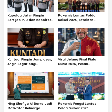
Kapolda Jatim Pimpin
Rakernis Lantas Polda
Sertijab PJU dan Kapolres,
Kalsel 2026, Totalitas
Perkuat Regenerasi
Internalisasi Polantas
Kepemimpinan dan
KARIB
Pelayanan Presisi
Kuntadi Pimpin Jampidsus,
Viral Jelang Final Piala
Angin Segar bagi
Dunia 2026, Pesan
Pemberantasan Korupsi
Motivator Ketut Abid
Halimi: Kemenangan Bukan
Bukti Doa Satu Pihak Lebih
Dicintai Tuhan
Ning Shofiya Al Barra Jadi
Rakernis Fungsi Lantas
Motivator Keluarga
Polda Sulbar 2026