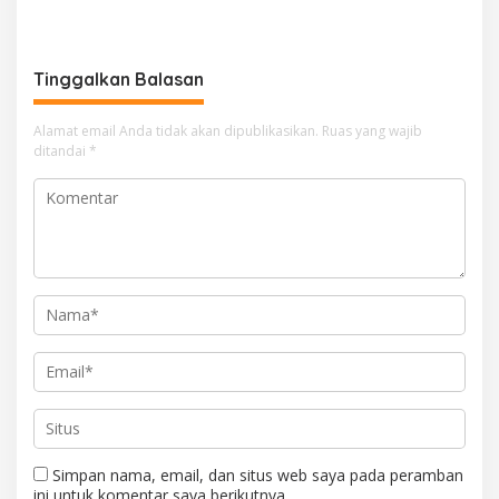
Bahagia Tanpa Narkoba
Menghadirkan Para Pakar
Hingga Motivator Nasional
Tinggalkan Balasan
Alamat email Anda tidak akan dipublikasikan.
Ruas yang wajib
ditandai
*
Simpan nama, email, dan situs web saya pada peramban
ini untuk komentar saya berikutnya.