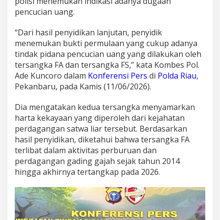
polisi menemukan indikasi adanya dugaan
R
pencucian uang.
i
a
“Dari hasil penyidikan lanjutan, penyidik
u
S
menemukan bukti permulaan yang cukup adanya
i
tindak pidana pencucian uang yang dilakukan oleh
t
tersangka FA dan tersangka FS,” kata Kombes Pol.
a
Ade Kuncoro dalam
Konferensi Pers
di
Polda Riau
,
U
a
Pekanbaru, pada Kamis (11/06/2026).
n
g
Dia mengatakan kedua tersangka menyamarkan
R
harta kekayaan yang diperoleh dari kejahatan
p
perdagangan satwa liar tersebut. Berdasarkan
.
6
hasil penyidikan, diketahui bahwa tersangka FA
5
terlibat dalam aktivitas perburuan dan
0
perdagangan gading gajah sejak tahun 2014
J
hingga akhirnya tertangkap pada 2026.
u
t
a