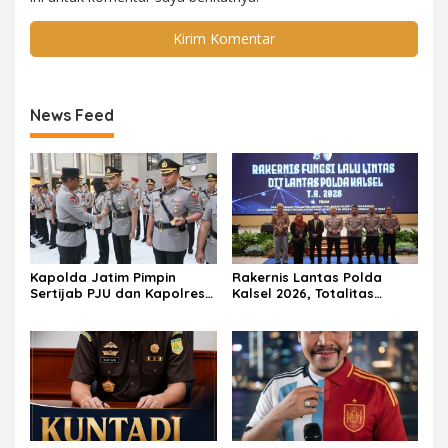
News Feed
Kapolda Jatim Pimpin
Rakernis Lantas Polda
Sertijab PJU dan Kapolres,
Kalsel 2026, Totalitas
Perkuat Regenerasi
Internalisasi Polantas
Kepemimpinan dan
KARIB
Pelayanan Presisi