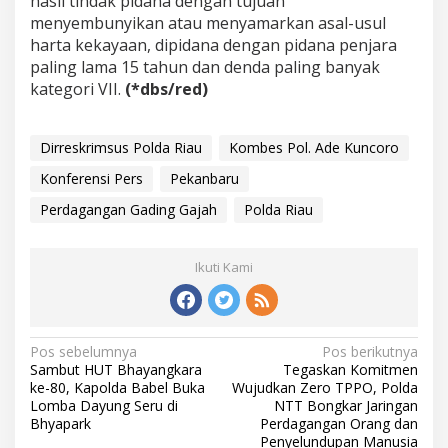
hasil tindak pidana dengan tujuan
menyembunyikan atau menyamarkan asal-usul
harta kekayaan, dipidana dengan pidana penjara
paling lama 15 tahun dan denda paling banyak
kategori VII.
(*dbs/red)
Dirreskrimsus Polda Riau
Kombes Pol. Ade Kuncoro
Konferensi Pers
Pekanbaru
Perdagangan Gading Gajah
Polda Riau
Ikuti Kami
N
Pos sebelumnya
Pos berikutnya
Sambut HUT Bhayangkara
Tegaskan Komitmen
a
ke-80, Kapolda Babel Buka
Wujudkan Zero TPPO, Polda
v
Lomba Dayung Seru di
NTT Bongkar Jaringan
Bhyapark
Perdagangan Orang dan
i
Penyelundupan Manusia