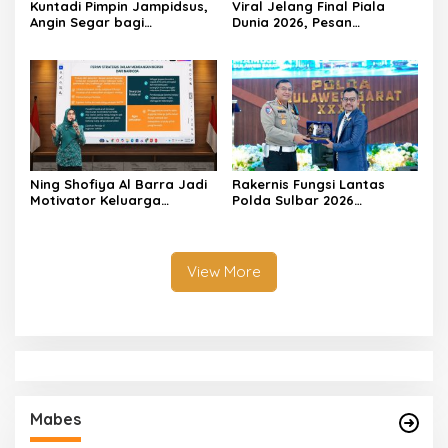
Kuntadi Pimpin Jampidsus,
Viral Jelang Final Piala
Angin Segar bagi
Dunia 2026, Pesan
Pemberantasan Korupsi
Motivator Ketut Abid
Halimi: Kemenangan Bukan
Bukti Doa Satu Pihak Lebih
Dicintai Tuhan
Ning Shofiya Al Barra Jadi
Rakernis Fungsi Lantas
Motivator Keluarga
Polda Sulbar 2026
Bahagia Tanpa Narkoba
Menghadirkan Para Pakar
Hingga Motivator Nasional
View More
Mabes