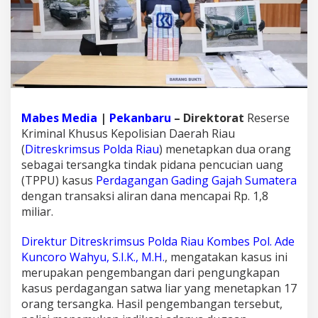
d
a
g
a
n
g
a
n
G
Mabes Media
|
Pekanbaru
– Direktorat
Reserse
a
Kriminal Khusus Kepolisian Daerah Riau
d
i
(
Ditreskrimsus Polda Riau
) menetapkan dua orang
n
sebagai tersangka tindak pidana pencucian uang
g
(TPPU) kasus
Perdagangan Gading Gajah Sumatera
G
dengan transaksi aliran dana mencapai Rp. 1,8
a
miliar.
j
a
h
Direktur Ditreskrimsus Polda Riau
Kombes Pol. Ade
,
Kuncoro Wahyu, S.I.K., M.H.
, mengatakan kasus ini
P
merupakan pengembangan dari pengungkapan
o
kasus perdagangan satwa liar yang menetapkan 17
l
d
orang tersangka. Hasil pengembangan tersebut,
a