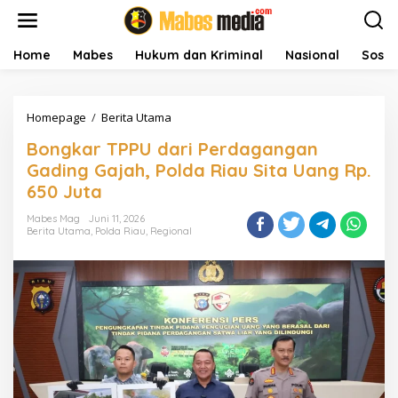
L
e
w
a
Home
Mabes
Hukum dan Kriminal
Nasional
Sosial
t
i
k
Homepage
/
Berita Utama
B
e
o
k
Bongkar TPPU dari Perdagangan
n
o
g
n
Gading Gajah, Polda Riau Sita Uang Rp.
k
t
650 Juta
a
e
r
n
Mabes Mag
Juni 11, 2026
T
Berita Utama
,
Polda Riau
,
Regional
P
P
U
d
a
r
i
P
e
r