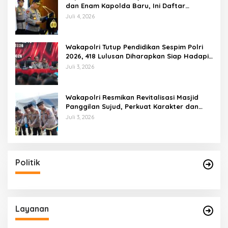
dan Enam Kapolda Baru, Ini Daftar
Lengkapnya
Juli 4, 2026
Wakapolri Tutup Pendidikan Sespim Polri
2026, 418 Lulusan Diharapkan Siap Hadapi
Tantangan Era Digital
Juli 3, 2026
Wakapolri Resmikan Revitalisasi Masjid
Panggilan Sujud, Perkuat Karakter dan
Kepemimpinan Polri
Juli 3, 2026
Politik
Layanan