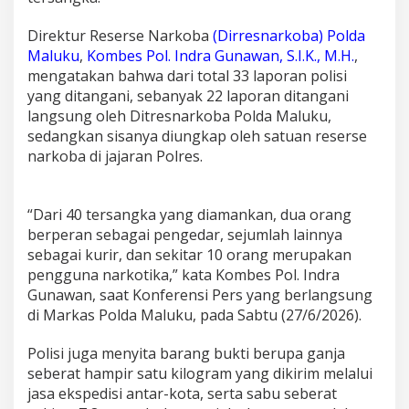
3
K
Direktur Reserse Narkoba
(Dirresnarkoba) Polda
a
Maluku
,
Kombes Pol. Indra Gunawan, S.I.K., M.H.
,
s
u
mengatakan bahwa dari total 33 laporan polisi
s
yang ditangani, sebanyak 22 laporan ditangani
N
langsung oleh Ditresnarkoba Polda Maluku,
a
sedangkan sisanya diungkap oleh satuan reserse
r
narkoba di jajaran Polres.
k
o
b
a
“Dari 40 tersangka yang diamankan, dua orang
,
berperan sebagai pengedar, sejumlah lainnya
P
sebagai kurir, dan sekitar 10 orang merupakan
e
l
pengguna narkotika,” kata Kombes Pol. Indra
a
Gunawan, saat Konferensi Pers yang berlangsung
k
di Markas Polda Maluku, pada Sabtu (27/6/2026).
u
G
Polisi juga menyita barang bukti berupa ganja
u
n
seberat hampir satu kilogram yang dikirim melalui
a
jasa ekspedisi antar-kota, serta sabu seberat
k