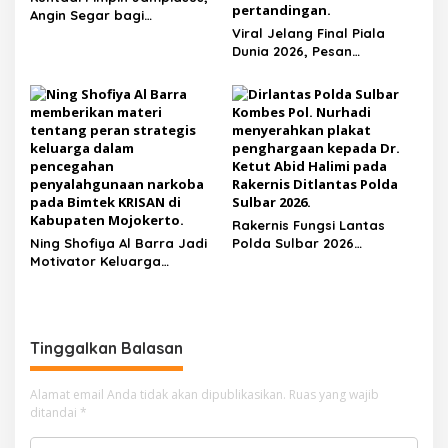
Angin Segar bagi
Pemberantasan Korupsi
Viral Jelang Final Piala
Dunia 2026, Pesan
Motivator Ketut Abid
Halimi: Kemenangan Bukan
Bukti Doa Satu Pihak Lebih
Dicintai Tuhan
Rakernis Fungsi Lantas
Ning Shofiya Al Barra Jadi
Polda Sulbar 2026
Motivator Keluarga
Menghadirkan Para Pakar
Bahagia Tanpa Narkoba
Hingga Motivator Nasional
Tinggalkan Balasan
Alamat email Anda tidak akan dipublikasikan.
Ruas yang wajib
ditandai
*