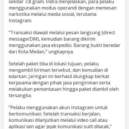
sekitar 7,8 gram. Indra menjelaskan, para pelaku
a
menggunakan modus operandi dengan memesan
n
I
narkotika melalui media sosial, terutama
n
Instagram.
s
t
“Transaksi diawali melalui pesan langsung (direct
a
message/DM), kemudian barang dikirim
g
r
menggunakan jasa ekspedisi. Barang bukti beredar
a
dari Kota Medan,” ungkapnya.
m
u
Setelah paket tiba di lokasi tujuan, pelaku
n
mengambil kiriman tersebut, dan kemudian di
t
u
edarkan. Jaringan ini berhasil diungkap berkat
k
kerjasama dengan pihak jasa pengiriman serta
B
melakukan pemantauan hingga paket diambil oleh
e
tersangka.
r
t
r
“Pelaku menggunakan akun Instagram untuk
a
berkomunikasi. Setelah transaksi berjalan,
n
komunikasi dilanjutkan melalui video call atau
s
aplikasi lain agar jejak komunikasi sulit dilacak,”
a