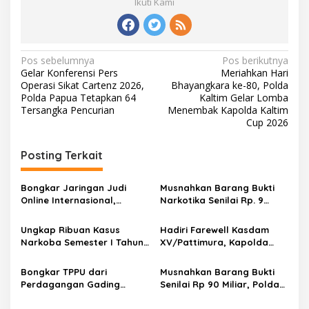
Ikuti Kami
N
Pos sebelumnya
Pos berikutnya
Gelar Konferensi Pers
Meriahkan Hari
a
Operasi Sikat Cartenz 2026,
Bhayangkara ke-80, Polda
v
Polda Papua Tetapkan 64
Kaltim Gelar Lomba
Tersangka Pencurian
Menembak Kapolda Kaltim
i
Cup 2026
g
Posting Terkait
a
s
Bongkar Jaringan Judi
Musnahkan Barang Bukti
i
Online Internasional,
Narkotika Senilai Rp. 9
p
Bareskrim Polri Tetapkan
Miliar, Tujuh Tersangka
287 WNA dan 4 WNI Jadi
Diamankan Polresta
Ungkap Ribuan Kasus
Hadiri Farewell Kasdam
o
Tersangka
Barelang
Narkoba Semester I Tahun
XV/Pattimura, Kapolda
s
2026, Polda Jatim
Maluku Tegaskan Sinergitas
Selamatkan 2,79 Juta Jiwa
TNI-Polri di Kawasan Timur
Bongkar TPPU dari
Musnahkan Barang Bukti
dari Bahaya Narkotika
Indonesia
Perdagangan Gading
Senilai Rp 90 Miliar, Polda
Gajah, Polda Riau Sita
Sulsel Bongkar Jaringan