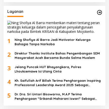
Layanan
1
Ning Shofiya Al Barra Jadi Motivator Keluarga
Bahagia Tanpa Narkoba
2
Direktur Thanks Institute Bahas Pengembangan SDM
Masyarakat Aceh Bersama Bunda Salma Mualem
3
Jelang Puncak HUT Bhayangkara, Polres
Lhouksemawe Isi Ulang Cinta
4
Kh. Saifullah Arif Billah Terima Penghargaan Inspiring
Professional Leadership Award 2025 Sebagai
Indonesia’s Most Inspiring And Visionary Leader 2025
5
Dr. Dra. Sri Untari Bisowarno, M.A.P Terima
Penghargaan “Srikandi Maharani Iswari” Sebagai
Wanita Tangguh Pemimpin Berpengaruh