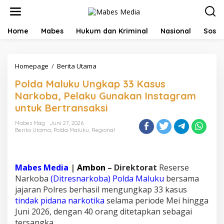
L
e
w
a
Home
Mabes
Hukum dan Kriminal
Nasional
Sosial
t
i
k
Homepage
/
Berita Utama
P
e
o
k
Polda Maluku Ungkap 33 Kasus
l
o
d
n
Narkoba, Pelaku Gunakan Instagram
a
t
untuk Bertransaksi
M
e
a
n
Mabes Mag
Juni 27, 2026
l
Berita Utama
,
Polda Maluku
,
Regional
u
k
u
U
Mabes Media
|
Ambon
– Direktorat
Reserse
n
Narkoba
(Ditresnarkoba) Polda Maluku
bersama
g
jajaran Polres berhasil mengungkap 33 kasus
k
tindak pidana narkotika
selama periode Mei hingga
a
p
Juni 2026, dengan 40 orang ditetapkan sebagai
3
tersangka.