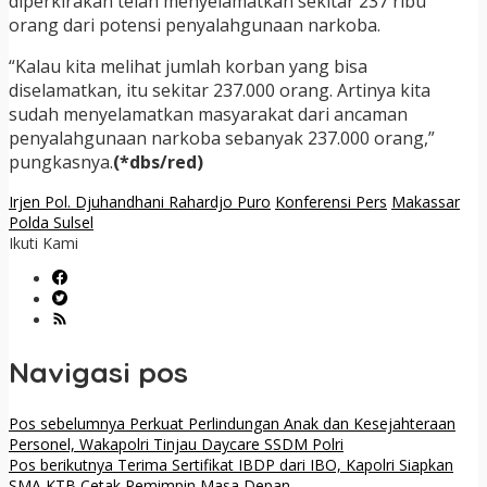
diperkirakan telah menyelamatkan sekitar 237 ribu
orang dari potensi penyalahgunaan narkoba.
“Kalau kita melihat jumlah korban yang bisa
diselamatkan, itu sekitar 237.000 orang. Artinya kita
sudah menyelamatkan masyarakat dari ancaman
penyalahgunaan narkoba sebanyak 237.000 orang,”
pungkasnya.
(*dbs/red)
Irjen Pol. Djuhandhani Rahardjo Puro
Konferensi Pers
Makassar
Polda Sulsel
Ikuti Kami
Navigasi pos
Pos sebelumnya
Perkuat Perlindungan Anak dan Kesejahteraan
Personel, Wakapolri Tinjau Daycare SSDM Polri
Pos berikutnya
Terima Sertifikat IBDP dari IBO, Kapolri Siapkan
SMA KTB Cetak Pemimpin Masa Depan