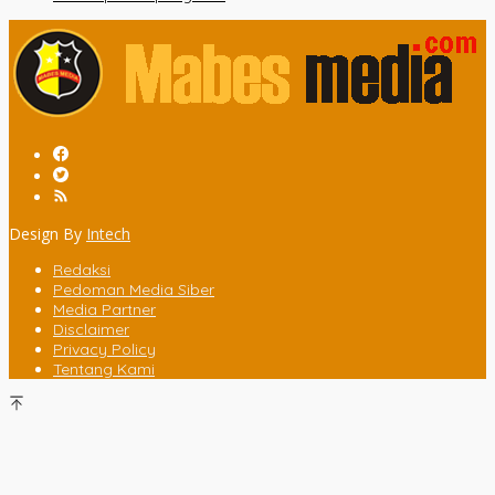
Design By
Intech
Redaksi
Pedoman Media Siber
Media Partner
Disclaimer
Privacy Policy
Tentang Kami