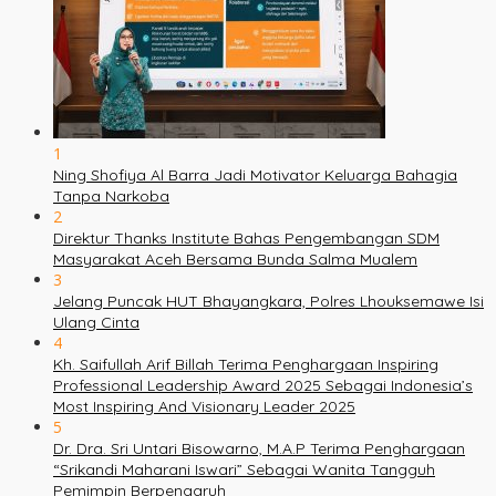
1
Ning Shofiya Al Barra Jadi Motivator Keluarga Bahagia
Tanpa Narkoba
2
Direktur Thanks Institute Bahas Pengembangan SDM
Masyarakat Aceh Bersama Bunda Salma Mualem
3
Jelang Puncak HUT Bhayangkara, Polres Lhouksemawe Isi
Ulang Cinta
4
Kh. Saifullah Arif Billah Terima Penghargaan Inspiring
Professional Leadership Award 2025 Sebagai Indonesia’s
Most Inspiring And Visionary Leader 2025
5
Dr. Dra. Sri Untari Bisowarno, M.A.P Terima Penghargaan
“Srikandi Maharani Iswari” Sebagai Wanita Tangguh
Pemimpin Berpengaruh