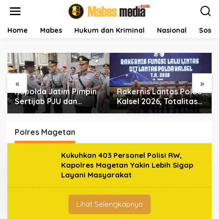
L
e
w
a
Home
Mabes
Hukum dan Kriminal
Nasional
Sosial
t
i
k
e
k
«
»
o
Kapolda Jatim Pimpin
Rakernis Lantas Polda
n
t
Sertijab PJU dan
Kalsel 2026, Totalitas
e
Kapolres, Perkuat
Internalisasi Polantas
n
Regenerasi
KARIB
Kepemimpinan dan
Polres Magetan
Pelayanan Presisi
Kukuhkan 403 Personel Polisi RW,
Kapolres Magetan Yakin Lebih Sigap
Layani Masyarakat
Lihat Selengkapnya