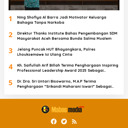
1
Ning Shofiya Al Barra Jadi Motivator Keluarga
Bahagia Tanpa Narkoba
2
Direktur Thanks Institute Bahas Pengembangan SDM
Masyarakat Aceh Bersama Bunda Salma Mualem
3
Jelang Puncak HUT Bhayangkara, Polres
Lhouksemawe Isi Ulang Cinta
4
Kh. Saifullah Arif Billah Terima Penghargaan Inspiring
Professional Leadership Award 2025 Sebagai
Indonesia’s Most Inspiring And Visionary Leader 2025
5
Dr. Dra. Sri Untari Bisowarno, M.A.P Terima
Penghargaan “Srikandi Maharani Iswari” Sebagai
Wanita Tangguh Pemimpin Berpengaruh